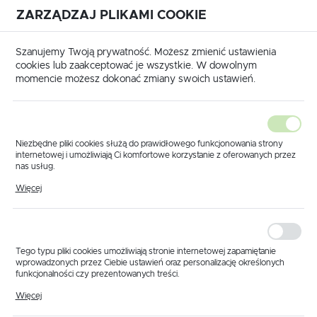
ZARZĄDZAJ PLIKAMI COOKIE
USTAWIENIA REGIONALNE
International shipping available
|
Translate to English
Szanujemy Twoją prywatność. Możesz zmienić ustawienia
Lokalizacja
cookies lub zaakceptować je wszystkie. W dowolnym
momencie możesz dokonać zmiany swoich ustawień.
Polska
Język
polski
Niezbędne pliki cookies służą do prawidłowego funkcjonowania strony
internetowej i umożliwiają Ci komfortowe korzystanie z oferowanych przez
Waluta
nas usług.
Strona główna
Części do pomp
Udor
Pliki cookies odpowiadają na podejmowane przez Ciebie działania w celu
Polski złoty (PLN)
Więcej
m.in. dostosowania Twoich ustawień preferencji prywatności, logowania czy
wypełniania formularzy. Dzięki plikom cookies strona, z której korzystasz,
Części do pomp Udor
może działać bez zakłóceń.
ZAPISZ
Części do pomp Udor obejmują membrany, zaworki,
uszczelnienia, elementy korpusu oraz pozostałe podzespoły
Tego typu pliki cookies umożliwiają stronie internetowej zapamiętanie
przeznaczone do naprawy pomp membranowych stosowanych
wprowadzonych przez Ciebie ustawień oraz personalizację określonych
funkcjonalności czy prezentowanych treści.
w opryskiwaczach. Wybierz konkretny model pompy, aby
ograniczyć listę produktów do części przypisanych do danego
Dzięki tym plikom cookies możemy zapewnić Ci większy komfort
Więcej
urządzenia.
korzystania z funkcjonalności naszej strony poprzez dopasowanie jej do
Twoich indywidualnych preferencji. Wyrażenie zgody na funkcjonalne i