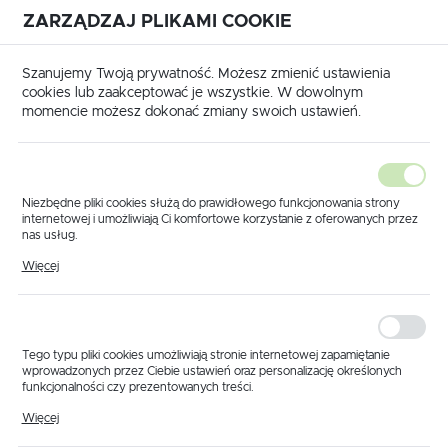
ZARZĄDZAJ PLIKAMI COOKIE
USTAWIENIA REGIONALNE
International shipping available
|
Translate to English
Szanujemy Twoją prywatność. Możesz zmienić ustawienia
Lokalizacja
cookies lub zaakceptować je wszystkie. W dowolnym
momencie możesz dokonać zmiany swoich ustawień.
Polska
Język
polski
Niezbędne pliki cookies służą do prawidłowego funkcjonowania strony
internetowej i umożliwiają Ci komfortowe korzystanie z oferowanych przez
Waluta
nas usług.
Pliki cookies odpowiadają na podejmowane przez Ciebie działania w celu
Polski złoty (PLN)
Więcej
m.in. dostosowania Twoich ustawień preferencji prywatności, logowania czy
wypełniania formularzy. Dzięki plikom cookies strona, z której korzystasz,
może działać bez zakłóceń.
ZAPISZ
Tego typu pliki cookies umożliwiają stronie internetowej zapamiętanie
wprowadzonych przez Ciebie ustawień oraz personalizację określonych
funkcjonalności czy prezentowanych treści.
Dzięki tym plikom cookies możemy zapewnić Ci większy komfort
Więcej
korzystania z funkcjonalności naszej strony poprzez dopasowanie jej do
Twoich indywidualnych preferencji. Wyrażenie zgody na funkcjonalne i