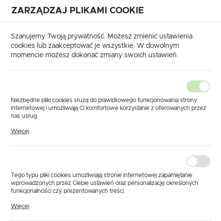
ZARZĄDZAJ PLIKAMI COOKIE
USTAWIENIA REGIONALNE
International shipping available
|
Translate to English
Szanujemy Twoją prywatność. Możesz zmienić ustawienia
Lokalizacja
cookies lub zaakceptować je wszystkie. W dowolnym
momencie możesz dokonać zmiany swoich ustawień.
Polska
Język
polski
Niezbędne pliki cookies służą do prawidłowego funkcjonowania strony
internetowej i umożliwiają Ci komfortowe korzystanie z oferowanych przez
Waluta
nas usług.
Strona główna
ITALMANOMETRI
Pliki cookies odpowiadają na podejmowane przez Ciebie działania w celu
Polski złoty (PLN)
Więcej
m.in. dostosowania Twoich ustawień preferencji prywatności, logowania czy
wypełniania formularzy. Dzięki plikom cookies strona, z której korzystasz,
Italmanometri – manometry
może działać bez zakłóceń.
rolnicze
ZAPISZ
Tego typu pliki cookies umożliwiają stronie internetowej zapamiętanie
wprowadzonych przez Ciebie ustawień oraz personalizację określonych
funkcjonalności czy prezentowanych treści.
Domyślnie
FILTRUJ
Dzięki tym plikom cookies możemy zapewnić Ci większy komfort
Więcej
korzystania z funkcjonalności naszej strony poprzez dopasowanie jej do
Twoich indywidualnych preferencji. Wyrażenie zgody na funkcjonalne i