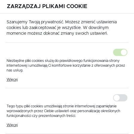
ZARZĄDZAJ PLIKAMI COOKIE
USTAWIENIA REGIONALNE
International shipping available
|
Translate to English
Szanujemy Twoją prywatność. Możesz zmienić ustawienia
Lokalizacja
cookies lub zaakceptować je wszystkie. W dowolnym
momencie możesz dokonać zmiany swoich ustawień.
Polska
Język
polski
Niezbędne pliki cookies służą do prawidłowego funkcjonowania strony
internetowej i umożliwiają Ci komfortowe korzystanie z oferowanych przez
Waluta
nas usług.
Strona główna
BURY
Pliki cookies odpowiadają na podejmowane przez Ciebie działania w celu
Polski złoty (PLN)
Więcej
m.in. dostosowania Twoich ustawień preferencji prywatności, logowania czy
wypełniania formularzy. Dzięki plikom cookies strona, z której korzystasz,
Bury – opryskiwacze polowe
może działać bez zakłóceń.
ZAPISZ
Tego typu pliki cookies umożliwiają stronie internetowej zapamiętanie
Domyślnie
FILTRUJ
wprowadzonych przez Ciebie ustawień oraz personalizację określonych
funkcjonalności czy prezentowanych treści.
Dzięki tym plikom cookies możemy zapewnić Ci większy komfort
Więcej
korzystania z funkcjonalności naszej strony poprzez dopasowanie jej do
Twoich indywidualnych preferencji. Wyrażenie zgody na funkcjonalne i