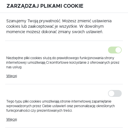
ZARZĄDZAJ PLIKAMI COOKIE
USTAWIENIA REGIONALNE
International shipping available
|
Translate to English
Szanujemy Twoją prywatność. Możesz zmienić ustawienia
Lokalizacja
cookies lub zaakceptować je wszystkie. W dowolnym
momencie możesz dokonać zmiany swoich ustawień.
Polska
Język
polski
Niezbędne pliki cookies służą do prawidłowego funkcjonowania strony
internetowej i umożliwiają Ci komfortowe korzystanie z oferowanych przez
Waluta
nas usług.
Części wg producenta
Części do opryskiwacza Berthoud
Pliki cookies odpowiadają na podejmowane przez Ciebie działania w celu
Polski złoty (PLN)
Więcej
m.in. dostosowania Twoich ustawień preferencji prywatności, logowania czy
wypełniania formularzy. Dzięki plikom cookies strona, z której korzystasz,
Części do opryskiwacza
może działać bez zakłóceń.
Berthoud
ZAPISZ
Tego typu pliki cookies umożliwiają stronie internetowej zapamiętanie
wprowadzonych przez Ciebie ustawień oraz personalizację określonych
funkcjonalności czy prezentowanych treści.
Domyślnie
FILTRUJ
Dzięki tym plikom cookies możemy zapewnić Ci większy komfort
Więcej
korzystania z funkcjonalności naszej strony poprzez dopasowanie jej do
Twoich indywidualnych preferencji. Wyrażenie zgody na funkcjonalne i