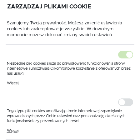
ZARZĄDZAJ PLIKAMI COOKIE
USTAWIENIA REGIONALNE
International shipping available
|
Translate to English
Szanujemy Twoją prywatność. Możesz zmienić ustawienia
Lokalizacja
cookies lub zaakceptować je wszystkie. W dowolnym
momencie możesz dokonać zmiany swoich ustawień.
Polska
Język
polski
Niezbędne pliki cookies służą do prawidłowego funkcjonowania strony
internetowej i umożliwiają Ci komfortowe korzystanie z oferowanych przez
Waluta
nas usług.
Części wg producenta
Części do opryskiwacza John Deere
Pliki cookies odpowiadają na podejmowane przez Ciebie działania w celu
Polski złoty (PLN)
Więcej
m.in. dostosowania Twoich ustawień preferencji prywatności, logowania czy
wypełniania formularzy. Dzięki plikom cookies strona, z której korzystasz,
Części do opryskiwacza John
może działać bez zakłóceń.
Deere
ZAPISZ
Tego typu pliki cookies umożliwiają stronie internetowej zapamiętanie
wprowadzonych przez Ciebie ustawień oraz personalizację określonych
funkcjonalności czy prezentowanych treści.
Domyślnie
FILTRUJ
Dzięki tym plikom cookies możemy zapewnić Ci większy komfort
Więcej
korzystania z funkcjonalności naszej strony poprzez dopasowanie jej do
Twoich indywidualnych preferencji. Wyrażenie zgody na funkcjonalne i