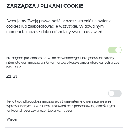
ZARZĄDZAJ PLIKAMI COOKIE
USTAWIENIA REGIONALNE
International shipping available
|
Translate to English
Szanujemy Twoją prywatność. Możesz zmienić ustawienia
Lokalizacja
cookies lub zaakceptować je wszystkie. W dowolnym
momencie możesz dokonać zmiany swoich ustawień.
Polska
Język
polski
Niezbędne pliki cookies służą do prawidłowego funkcjonowania strony
internetowej i umożliwiają Ci komfortowe korzystanie z oferowanych przez
Waluta
nas usług.
Strona główna
Części do pomp
Berthoud
Pliki cookies odpowiadają na podejmowane przez Ciebie działania w celu
Polski złoty (PLN)
Więcej
m.in. dostosowania Twoich ustawień preferencji prywatności, logowania czy
wypełniania formularzy. Dzięki plikom cookies strona, z której korzystasz,
Części do pomp Berthoud
może działać bez zakłóceń.
ZAPISZ
W tej kategorii znajdziesz
części do pomp Berthoud
stosowanych w opryskiwaczach rolniczych. Aktualna oferta
Tego typu pliki cookies umożliwiają stronie internetowej zapamiętanie
obejmuje zaworek do pomp Gama 82, 101 i 130, membranę
wprowadzonych przez Ciebie ustawień oraz personalizację określonych
funkcjonalności czy prezentowanych treści.
tłoczną do pompy Volux oraz zestaw naprawczy do pomp
GAMA 100–101.
Dzięki tym plikom cookies możemy zapewnić Ci większy komfort
Więcej
korzystania z funkcjonalności naszej strony poprzez dopasowanie jej do
Przed zamówieniem sprawdź pełne oznaczenie pompy i numer
Twoich indywidualnych preferencji. Wyrażenie zgody na funkcjonalne i