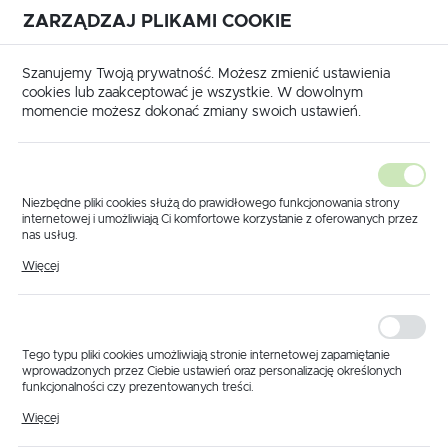
ZARZĄDZAJ PLIKAMI COOKIE
USTAWIENIA REGIONALNE
International shipping available
|
Translate to English
Szanujemy Twoją prywatność. Możesz zmienić ustawienia
Lokalizacja
cookies lub zaakceptować je wszystkie. W dowolnym
momencie możesz dokonać zmiany swoich ustawień.
Polska
Język
polski
Niezbędne pliki cookies służą do prawidłowego funkcjonowania strony
internetowej i umożliwiają Ci komfortowe korzystanie z oferowanych przez
Waluta
nas usług.
Strona główna
Elementy belki
Inne akcesoria
Pliki cookies odpowiadają na podejmowane przez Ciebie działania w celu
Polski złoty (PLN)
Więcej
m.in. dostosowania Twoich ustawień preferencji prywatności, logowania czy
wypełniania formularzy. Dzięki plikom cookies strona, z której korzystasz,
Pozostałe akcesoria
może działać bez zakłóceń.
opryskiwaczy
ZAPISZ
Tego typu pliki cookies umożliwiają stronie internetowej zapamiętanie
wprowadzonych przez Ciebie ustawień oraz personalizację określonych
funkcjonalności czy prezentowanych treści.
Domyślnie
FILTRUJ
Dzięki tym plikom cookies możemy zapewnić Ci większy komfort
Więcej
korzystania z funkcjonalności naszej strony poprzez dopasowanie jej do
Twoich indywidualnych preferencji. Wyrażenie zgody na funkcjonalne i