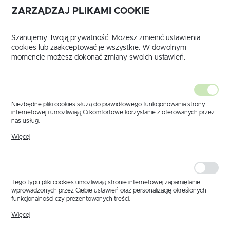
ZARZĄDZAJ PLIKAMI COOKIE
USTAWIENIA REGIONALNE
International shipping available
|
Translate to English
Szanujemy Twoją prywatność. Możesz zmienić ustawienia
Lokalizacja
cookies lub zaakceptować je wszystkie. W dowolnym
momencie możesz dokonać zmiany swoich ustawień.
Polska
Język
polski
Niezbędne pliki cookies służą do prawidłowego funkcjonowania strony
internetowej i umożliwiają Ci komfortowe korzystanie z oferowanych przez
Waluta
nas usług.
Części do pomp
Annovi Reverberi
Pompa BHA 170
Pliki cookies odpowiadają na podejmowane przez Ciebie działania w celu
Polski złoty (PLN)
Więcej
m.in. dostosowania Twoich ustawień preferencji prywatności, logowania czy
wypełniania formularzy. Dzięki plikom cookies strona, z której korzystasz,
Części do pompy Annovi
może działać bez zakłóceń.
Reverberi BHA 170
ZAPISZ
Tego typu pliki cookies umożliwiają stronie internetowej zapamiętanie
Części do pompy Annovi Reverberi BHA 170 obejmują
wprowadzonych przez Ciebie ustawień oraz personalizację określonych
elementy odpowiadające za utrzymanie wysokiego ciśnienia
funkcjonalności czy prezentowanych treści.
oraz maksymalnej wydajności w opryskiwaczach sadowniczych.
Dzięki tym plikom cookies możemy zapewnić Ci większy komfort
Więcej
korzystania z funkcjonalności naszej strony poprzez dopasowanie jej do
Model BHA 170 stosowany jest w najbardziej wymagających
Twoich indywidualnych preferencji. Wyrażenie zgody na funkcjonalne i