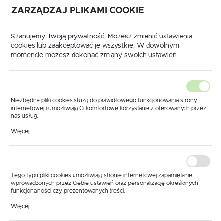
ZARZĄDZAJ PLIKAMI COOKIE
USTAWIENIA REGIONALNE
International shipping available
|
Translate to English
Szanujemy Twoją prywatność. Możesz zmienić ustawienia
Lokalizacja
cookies lub zaakceptować je wszystkie. W dowolnym
momencie możesz dokonać zmiany swoich ustawień.
Polska
Język
polski
Niezbędne pliki cookies służą do prawidłowego funkcjonowania strony
internetowej i umożliwiają Ci komfortowe korzystanie z oferowanych przez
Waluta
nas usług.
ówna
Części do pomp
Bertolini
Pompa Poly 2240
Pliki cookies odpowiadają na podejmowane przez Ciebie działania w celu
Polski złoty (PLN)
Więcej
m.in. dostosowania Twoich ustawień preferencji prywatności, logowania czy
wypełniania formularzy. Dzięki plikom cookies strona, z której korzystasz,
Części do pompy Bertolini
może działać bez zakłóceń.
Poly 2240
ZAPISZ
Tego typu pliki cookies umożliwiają stronie internetowej zapamiętanie
W tej kategorii znajdziesz
części do pompy Bertolini Poly
wprowadzonych przez Ciebie ustawień oraz personalizację określonych
2240
, w tym membrany tłoczne, zaworki, zbiornik oleju,
funkcjonalności czy prezentowanych treści.
głowice, dociski, korpus powietrznika, tłoki i uszczelnienia.
Dzięki tym plikom cookies możemy zapewnić Ci większy komfort
Więcej
korzystania z funkcjonalności naszej strony poprzez dopasowanie jej do
Przed zakupem sprawdź pełne oznaczenie pompy oraz numer
Twoich indywidualnych preferencji. Wyrażenie zgody na funkcjonalne i
katalogowy. Pompa występuje w kilku wariantach wykonania.