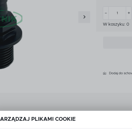
CZKI
MIARKI I KUBKI KALIBRA
CZKI
MIARKI I KUBKI KALIBRA
ATKOWE WYPOSAŻENIE
W koszyku:
0
PRZEKŁADNIE
YSKIWACZA
ATKOWE WYPOSAŻENIE
PRZEKŁADNIE
YSKIWACZA
LET
ROZWADNIACZE
LET
ROZWADNIACZE
Dodaj do scho
Dane techniczne
ARZĄDZAJ PLIKAMI COOKIE