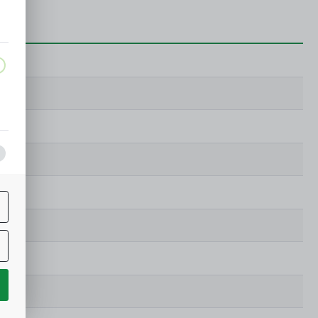
a,
j
ą
w.
ne