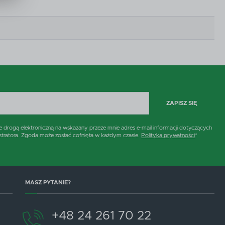
h
i
ZAPISZ SIĘ
rogą elektroniczną na wskazany przeze mnie adres e-mail informacji dotyczących
stratora. Zgoda może zostać cofnięta w każdym czasie.
Polityka prywatności
*
MASZ PYTANIE?
+48 24 261 70 22