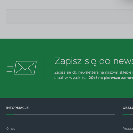
D
n
P
W
T
p
o
t
Zapisz się do news
Zapisz się do newslettera na naszym sklepie
rabat w wysokości
20zł na pierwsze zamów
INFORMACJE
OBSŁ
O nas
Regul