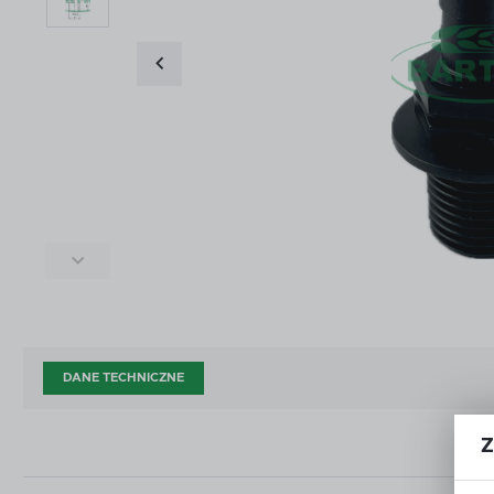
ŚRODKI DO CZYSZCZENIA I KONSERWACJI
ZŁĄ
ŚRODKI DO CZYSZCZENIA I KONSERWACJI
ZŁĄ
DOD
AKCESORIA ZAWORÓW KULOWYCH
OPR
DOD
AKCESORIA ZAWORÓW KULOWYCH
OPR
CZĘŚCI WG PRODUCENTA
OUT
CZĘŚCI WG PRODUCENTA
OUT
DANE TECHNICZNE
Z