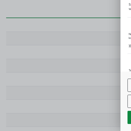
S
w
N
k
P
W
u
z
T
u
D
W
s
f
A
C
W
i
n
Z
p