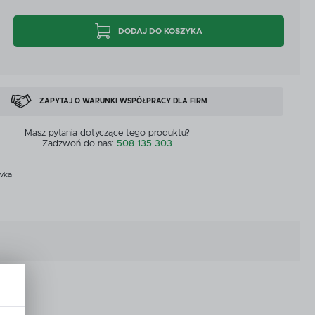
CYJNE
PRZEPŁYWOMIERZE I CZUJNIKI
DODAJ DO KOSZYKA
CYJNE
PRZEPŁYWOMIERZE I CZUJNIKI
MASZYNY DOSTĘPNE OD RĘKI
ZOBACZ WSZYSTKICH
MASZYNY DOSTĘPNE OD RĘKI
ZAPYTAJ O WARUNKI WSPÓŁPRACY DLA FIRM
Masz pytania dotyczące tego produktu?
Zadzwoń do nas:
508 135 303
wka