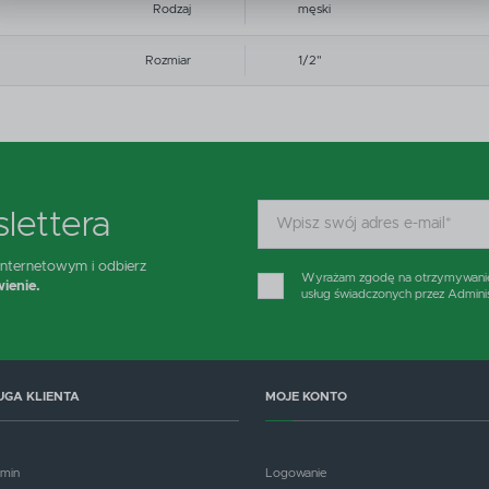
Rodzaj
męski
zięki reklamowym plikom cookies prezentujemy Ci najciekawsze informacje i aktualności na stronac
aszych partnerów.
Rozmiar
1/2"
romocyjne pliki cookies służą do prezentowania Ci naszych komunikatów na podstawie analizy
ięcej
woich upodobań oraz Twoich zwyczajów dotyczących przeglądanej witryny internetowej. Treści
romocyjne mogą pojawić się na stronach podmiotów trzecich lub firm będących naszymi partneram
raz innych dostawców usług. Firmy te działają w charakterze pośredników prezentujących nasze
reści w postaci wiadomości, ofert, komunikatów mediów społecznościowych.
lettera
 internetowym i odbierz
Wyrażam zgodę na otrzymywanie d
ienie.
usług świadczonych przez Admini
UGA KLIENTA
MOJE KONTO
amin
Logowanie