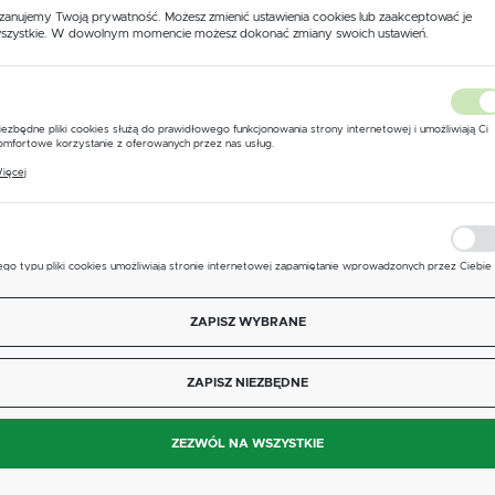
zanujemy Twoją prywatność. Możesz zmienić ustawienia cookies lub zaakceptować je
szystkie. W dowolnym momencie możesz dokonać zmiany swoich ustawień.
PARAMETR
WARTOŚĆ
USTAWIENIA REGIONALNE
Producent
Tecomec
Lokalizacja
iezbędne pliki cookies służą do prawidłowego funkcjonowania strony internetowej i umożliwiają Ci
Polska
omfortowe korzystanie z oferowanych przez nas usług.
D
13 mm
liki cookies odpowiadają na podejmowane przez Ciebie działania w celu m.in. dostosowania Twoich
ięcej
stawień preferencji prywatności, logowania czy wypełniania formularzy. Dzięki plikom cookies stron
Język
 której korzystasz, może działać bez zakłóceń.
F
1/2''
polski
F1
14 mm
Waluta
ego typu pliki cookies umożliwiają stronie internetowej zapamiętanie wprowadzonych przez Ciebie
stawień oraz personalizację określonych funkcjonalności czy prezentowanych treści.
Polski złoty (PLN)
H
20 mm
zięki tym plikom cookies możemy zapewnić Ci większy komfort korzystania z funkcjonalności nasze
ięcej
trony poprzez dopasowanie jej do Twoich indywidualnych preferencji. Wyrażenie zgody na
ZAPISZ WYBRANE
unkcjonalne i personalizacyjne pliki cookies gwarantuje dostępność większej ilości funkcji na stronie.
ZAPISZ
L
44 mm
ZAPISZ NIEZBĘDNE
Wyjście na wąż
13
nalityczne pliki cookies pomagają nam rozwijać się i dostosowywać do Twoich potrzeb.
ookies analityczne pozwalają na uzyskanie informacji w zakresie wykorzystywania witryny
ięcej
nternetowej, miejsca oraz częstotliwości, z jaką odwiedzane są nasze serwisy www. Dane pozwalaj
ZEZWÓL NA WSZYSTKIE
am na ocenę naszych serwisów internetowych pod względem ich popularności wśród użytkownikó
Typ
prosta
gromadzone informacje są przetwarzane w formie zanonimizowanej. Wyrażenie zgody na analitycz
liki cookies gwarantuje dostępność wszystkich funkcjonalności.