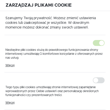
ZARZĄDZAJ PLIKAMI COOKIE
USTAWIENIA REGIONALNE
International shipping available
|
Translate to English
Szanujemy Twoją prywatność. Możesz zmienić ustawienia
Lokalizacja
cookies lub zaakceptować je wszystkie. W dowolnym
momencie możesz dokonać zmiany swoich ustawień.
Polska
Język
polski
Niezbędne pliki cookies służą do prawidłowego funkcjonowania strony
internetowej i umożliwiają Ci komfortowe korzystanie z oferowanych przez
Waluta
nas usług.
Strona główna
Części wg producenta
Oring 6x3
Pliki cookies odpowiadają na podejmowane przez Ciebie działania w celu
Polski złoty (PLN)
Więcej
m.in. dostosowania Twoich ustawień preferencji prywatności, logowania czy
Poprzedni
Następny
wypełniania formularzy. Dzięki plikom cookies strona, z której korzystasz,
może działać bez zakłóceń.
Oring 6x3
ZAPISZ
Tego typu pliki cookies umożliwiają stronie internetowej zapamiętanie
wprowadzonych przez Ciebie ustawień oraz personalizację określonych
funkcjonalności czy prezentowanych treści.
Dzięki tym plikom cookies możemy zapewnić Ci większy komfort
Więcej
korzystania z funkcjonalności naszej strony poprzez dopasowanie jej do
Twoich indywidualnych preferencji. Wyrażenie zgody na funkcjonalne i