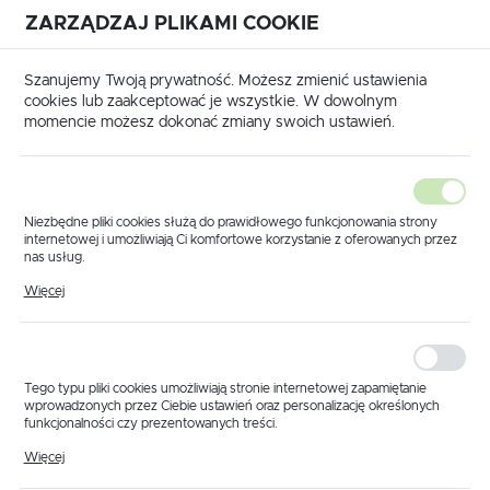
ZARZĄDZAJ PLIKAMI COOKIE
USTAWIENIA REGIONALNE
International shipping available
|
Translate to English
Szanujemy Twoją prywatność. Możesz zmienić ustawienia
Lokalizacja
cookies lub zaakceptować je wszystkie. W dowolnym
momencie możesz dokonać zmiany swoich ustawień.
Polska
Język
polski
Niezbędne pliki cookies służą do prawidłowego funkcjonowania strony
internetowej i umożliwiają Ci komfortowe korzystanie z oferowanych przez
Waluta
nas usług.
Strona główna
Części wg producenta
Pliki cookies odpowiadają na podejmowane przez Ciebie działania w celu
Polski złoty (PLN)
Więcej
m.in. dostosowania Twoich ustawień preferencji prywatności, logowania czy
wypełniania formularzy. Dzięki plikom cookies strona, z której korzystasz,
Części do opryskiwaczy -
może działać bez zakłóceń.
szeroki wybór podzespołów
ZAPISZ
do maszyn rolniczych - Strona
Tego typu pliki cookies umożliwiają stronie internetowej zapamiętanie
wprowadzonych przez Ciebie ustawień oraz personalizację określonych
2
funkcjonalności czy prezentowanych treści.
Dzięki tym plikom cookies możemy zapewnić Ci większy komfort
Więcej
korzystania z funkcjonalności naszej strony poprzez dopasowanie jej do
Twoich indywidualnych preferencji. Wyrażenie zgody na funkcjonalne i
CZĘŚCI DO OPRYSKIWACZA KRUKOWIAK
C