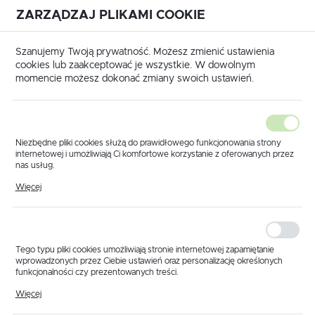
ZARZĄDZAJ PLIKAMI COOKIE
USTAWIENIA REGIONALNE
International shipping available
|
Translate to English
Szanujemy Twoją prywatność. Możesz zmienić ustawienia
Lokalizacja
cookies lub zaakceptować je wszystkie. W dowolnym
momencie możesz dokonać zmiany swoich ustawień.
Polska
Język
polski
Niezbędne pliki cookies służą do prawidłowego funkcjonowania strony
internetowej i umożliwiają Ci komfortowe korzystanie z oferowanych przez
Waluta
nas usług.
Strona główna
Części wg producenta
Pliki cookies odpowiadają na podejmowane przez Ciebie działania w celu
Polski złoty (PLN)
Więcej
m.in. dostosowania Twoich ustawień preferencji prywatności, logowania czy
wypełniania formularzy. Dzięki plikom cookies strona, z której korzystasz,
Części do opryskiwaczy -
może działać bez zakłóceń.
szeroki wybór podzespołów
ZAPISZ
do maszyn rolniczych - Strona
Tego typu pliki cookies umożliwiają stronie internetowej zapamiętanie
wprowadzonych przez Ciebie ustawień oraz personalizację określonych
3
funkcjonalności czy prezentowanych treści.
Dzięki tym plikom cookies możemy zapewnić Ci większy komfort
Więcej
korzystania z funkcjonalności naszej strony poprzez dopasowanie jej do
Twoich indywidualnych preferencji. Wyrażenie zgody na funkcjonalne i
CZĘŚCI DO OPRYSKIWACZA KRUKOWIAK
C