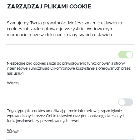
ZARZĄDZAJ PLIKAMI COOKIE
USTAWIENIA REGIONALNE
International shipping available
|
Translate to English
Szanujemy Twoją prywatność. Możesz zmienić ustawienia
Lokalizacja
cookies lub zaakceptować je wszystkie. W dowolnym
momencie możesz dokonać zmiany swoich ustawień.
Polska
Język
polski
Niezbędne pliki cookies służą do prawidłowego funkcjonowania strony
internetowej i umożliwiają Ci komfortowe korzystanie z oferowanych przez
Waluta
nas usług.
 główna
Produkty
Panel sterujący sadowniczy 2 sekcje
Pliki cookies odpowiadają na podejmowane przez Ciebie działania w celu
Polski złoty (PLN)
Więcej
Panel sterujący
m.in. dostosowania Twoich ustawień preferencji prywatności, logowania czy
wypełniania formularzy. Dzięki plikom cookies strona, z której korzystasz,
może działać bez zakłóceń.
sadowniczy 2 sekcje
ZAPISZ
Tego typu pliki cookies umożliwiają stronie internetowej zapamiętanie
wprowadzonych przez Ciebie ustawień oraz personalizację określonych
funkcjonalności czy prezentowanych treści.
Dzięki tym plikom cookies możemy zapewnić Ci większy komfort
Więcej
korzystania z funkcjonalności naszej strony poprzez dopasowanie jej do
Twoich indywidualnych preferencji. Wyrażenie zgody na funkcjonalne i