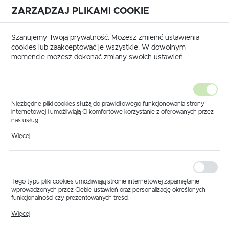
ZARZĄDZAJ PLIKAMI COOKIE
USTAWIENIA REGIONALNE
International shipping available
|
Translate to English
Szanujemy Twoją prywatność. Możesz zmienić ustawienia
Lokalizacja
cookies lub zaakceptować je wszystkie. W dowolnym
momencie możesz dokonać zmiany swoich ustawień.
Polska
Język
polski
Niezbędne pliki cookies służą do prawidłowego funkcjonowania strony
internetowej i umożliwiają Ci komfortowe korzystanie z oferowanych przez
Waluta
nas usług.
trona główna
Produkty
Filtr ssący 1 1/2" 50 mesh fi 25
Pliki cookies odpowiadają na podejmowane przez Ciebie działania w celu
Polski złoty (PLN)
Więcej
Filtr ssący 1 1/2" 50
m.in. dostosowania Twoich ustawień preferencji prywatności, logowania czy
wypełniania formularzy. Dzięki plikom cookies strona, z której korzystasz,
może działać bez zakłóceń.
mesh fi 25
ZAPISZ
Tego typu pliki cookies umożliwiają stronie internetowej zapamiętanie
wprowadzonych przez Ciebie ustawień oraz personalizację określonych
funkcjonalności czy prezentowanych treści.
Dzięki tym plikom cookies możemy zapewnić Ci większy komfort
Więcej
korzystania z funkcjonalności naszej strony poprzez dopasowanie jej do
Twoich indywidualnych preferencji. Wyrażenie zgody na funkcjonalne i