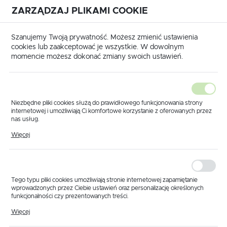
ZARZĄDZAJ PLIKAMI COOKIE
USTAWIENIA REGIONALNE
International shipping available
|
Translate to English
Szanujemy Twoją prywatność. Możesz zmienić ustawienia
Lokalizacja
cookies lub zaakceptować je wszystkie. W dowolnym
momencie możesz dokonać zmiany swoich ustawień.
Polska
Język
polski
Niezbędne pliki cookies służą do prawidłowego funkcjonowania strony
internetowej i umożliwiają Ci komfortowe korzystanie z oferowanych przez
Waluta
nas usług.
wna
Produkty
Element kompensacji końcowy Tecomec
Pliki cookies odpowiadają na podejmowane przez Ciebie działania w celu
Polski złoty (PLN)
Więcej
Element kompensacji
m.in. dostosowania Twoich ustawień preferencji prywatności, logowania czy
wypełniania formularzy. Dzięki plikom cookies strona, z której korzystasz,
może działać bez zakłóceń.
końcowy Tecomec
ZAPISZ
Tego typu pliki cookies umożliwiają stronie internetowej zapamiętanie
wprowadzonych przez Ciebie ustawień oraz personalizację określonych
funkcjonalności czy prezentowanych treści.
Dzięki tym plikom cookies możemy zapewnić Ci większy komfort
Więcej
korzystania z funkcjonalności naszej strony poprzez dopasowanie jej do
Twoich indywidualnych preferencji. Wyrażenie zgody na funkcjonalne i