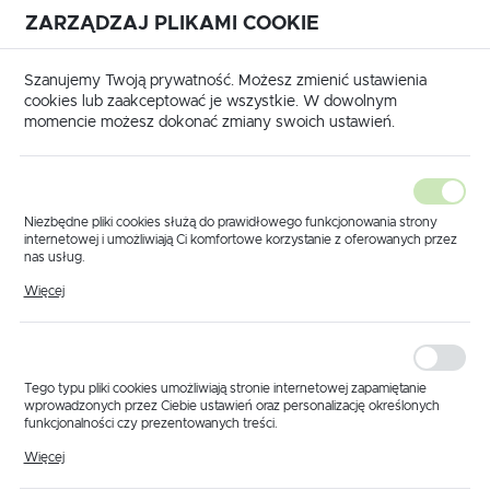
ZARZĄDZAJ PLIKAMI COOKIE
USTAWIENIA REGIONALNE
International shipping available
|
Translate to English
Szanujemy Twoją prywatność. Możesz zmienić ustawienia
Lokalizacja
cookies lub zaakceptować je wszystkie. W dowolnym
momencie możesz dokonać zmiany swoich ustawień.
Polska
Język
polski
Niezbędne pliki cookies służą do prawidłowego funkcjonowania strony
internetowej i umożliwiają Ci komfortowe korzystanie z oferowanych przez
Waluta
nas usług.
Produkty
Korpus pojedynczy D1/2" 7mm z nakrętką Arag
Pliki cookies odpowiadają na podejmowane przez Ciebie działania w celu
Polski złoty (PLN)
Więcej
Korpus pojedynczy
m.in. dostosowania Twoich ustawień preferencji prywatności, logowania czy
wypełniania formularzy. Dzięki plikom cookies strona, z której korzystasz,
może działać bez zakłóceń.
D1/2" 7mm z nakrętką
ZAPISZ
Arag
Tego typu pliki cookies umożliwiają stronie internetowej zapamiętanie
wprowadzonych przez Ciebie ustawień oraz personalizację określonych
funkcjonalności czy prezentowanych treści.
Dzięki tym plikom cookies możemy zapewnić Ci większy komfort
Więcej
korzystania z funkcjonalności naszej strony poprzez dopasowanie jej do
Twoich indywidualnych preferencji. Wyrażenie zgody na funkcjonalne i