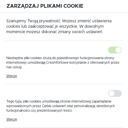
ZARZĄDZAJ PLIKAMI COOKIE
USTAWIENIA REGIONALNE
International shipping available
|
Translate to English
Szanujemy Twoją prywatność. Możesz zmienić ustawienia
Lokalizacja
cookies lub zaakceptować je wszystkie. W dowolnym
momencie możesz dokonać zmiany swoich ustawień.
Polska
Język
polski
Niezbędne pliki cookies służą do prawidłowego funkcjonowania strony
internetowej i umożliwiają Ci komfortowe korzystanie z oferowanych przez
Waluta
nas usług.
trona główna
Produkty
Korpus pojedynczy D25 10mm
Pliki cookies odpowiadają na podejmowane przez Ciebie działania w celu
Polski złoty (PLN)
Więcej
Korpus pojedynczy D25
m.in. dostosowania Twoich ustawień preferencji prywatności, logowania czy
wypełniania formularzy. Dzięki plikom cookies strona, z której korzystasz,
może działać bez zakłóceń.
10mm
ZAPISZ
Tego typu pliki cookies umożliwiają stronie internetowej zapamiętanie
wprowadzonych przez Ciebie ustawień oraz personalizację określonych
funkcjonalności czy prezentowanych treści.
Dzięki tym plikom cookies możemy zapewnić Ci większy komfort
Więcej
korzystania z funkcjonalności naszej strony poprzez dopasowanie jej do
Twoich indywidualnych preferencji. Wyrażenie zgody na funkcjonalne i