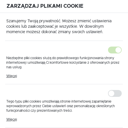
ZARZĄDZAJ PLIKAMI COOKIE
USTAWIENIA REGIONALNE
International shipping available
|
Translate to English
Szanujemy Twoją prywatność. Możesz zmienić ustawienia
Lokalizacja
cookies lub zaakceptować je wszystkie. W dowolnym
momencie możesz dokonać zmiany swoich ustawień.
Polska
Język
polski
Niezbędne pliki cookies służą do prawidłowego funkcjonowania strony
internetowej i umożliwiają Ci komfortowe korzystanie z oferowanych przez
Waluta
nas usług.
Produkty
Korpus RAU pojedynczy końcowy kompletny
Pliki cookies odpowiadają na podejmowane przez Ciebie działania w celu
Polski złoty (PLN)
Więcej
Korpus RAU
m.in. dostosowania Twoich ustawień preferencji prywatności, logowania czy
wypełniania formularzy. Dzięki plikom cookies strona, z której korzystasz,
może działać bez zakłóceń.
pojedynczy końcowy
ZAPISZ
kompletny
Tego typu pliki cookies umożliwiają stronie internetowej zapamiętanie
wprowadzonych przez Ciebie ustawień oraz personalizację określonych
funkcjonalności czy prezentowanych treści.
Dzięki tym plikom cookies możemy zapewnić Ci większy komfort
Więcej
korzystania z funkcjonalności naszej strony poprzez dopasowanie jej do
Twoich indywidualnych preferencji. Wyrażenie zgody na funkcjonalne i