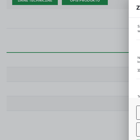
DANE TECHNICZNE
OPIS PRODUKTU
Z
S
w
N
k
P
W
u
z
T
u
D
W
s
f
A