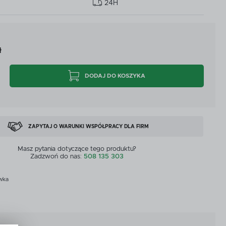
24H
CYJNE
PRZEPŁYWOMIERZE I CZUJNIKI
CYJNE
PRZEPŁYWOMIERZE I CZUJNIKI
MASZYNY DOSTĘPNE OD RĘKI
ł
ZOBACZ WSZYSTKICH
MASZYNY DOSTĘPNE OD RĘKI
DODAJ DO KOSZYKA
ZAPYTAJ O WARUNKI WSPÓŁPRACY DLA FIRM
Masz pytania dotyczące tego produktu?
Zadzwoń do nas:
508 135 303
wka