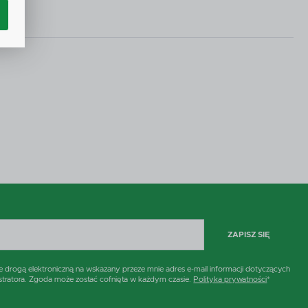
ą
w.
ne
h
i
ZAPISZ SIĘ
rogą elektroniczną na wskazany przeze mnie adres e-mail informacji dotyczących
stratora. Zgoda może zostać cofnięta w każdym czasie.
Polityka prywatności
*