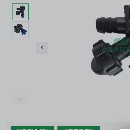
ŚRODKI DO CZYSZCZENIA I KONSERWACJI
ZŁĄ
ŚRODKI DO CZYSZCZENIA I KONSERWACJI
ZŁĄ
DOD
AKCESORIA ZAWORÓW KULOWYCH
OPR
DOD
AKCESORIA ZAWORÓW KULOWYCH
OPR
CZĘŚCI WG PRODUCENTA
OUT
CZĘŚCI WG PRODUCENTA
OUT