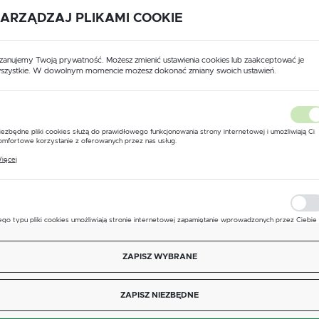
ARZĄDZAJ PLIKAMI COOKIE
Dane techniczne
zanujemy Twoją prywatność. Możesz zmienić ustawienia cookies lub zaakceptować je
szystkie. W dowolnym momencie możesz dokonać zmiany swoich ustawień.
USTAWIENIA REGIONALNE
PARAMETR
WARTOŚĆ
Lokalizacja
iezbędne pliki cookies służą do prawidłowego funkcjonowania strony internetowej i umożliwiają Ci
Producent
TOLMET
Polska
omfortowe korzystanie z oferowanych przez nas usług.
liki cookies odpowiadają na podejmowane przez Ciebie działania w celu m.in. dostosowania Twoich
ięcej
stawień preferencji prywatności, logowania czy wypełniania formularzy. Dzięki plikom cookies stron
Język
System
RAU
 której korzystasz, może działać bez zakłóceń.
polski
Liczba mocowań
1
Waluta
ego typu pliki cookies umożliwiają stronie internetowej zapamiętanie wprowadzonych przez Ciebie
stawień oraz personalizację określonych funkcjonalności czy prezentowanych treści.
Polski złoty (PLN)
Typ mocowania
na wąż
zięki tym plikom cookies możemy zapewnić Ci większy komfort korzystania z funkcjonalności nasze
ięcej
trony poprzez dopasowanie jej do Twoich indywidualnych preferencji. Wyrażenie zgody na
ZAPISZ WYBRANE
unkcjonalne i personalizacyjne pliki cookies gwarantuje dostępność większej ilości funkcji na stronie.
ZAPISZ
ZAPISZ NIEZBĘDNE
nalityczne pliki cookies pomagają nam rozwijać się i dostosowywać do Twoich potrzeb.