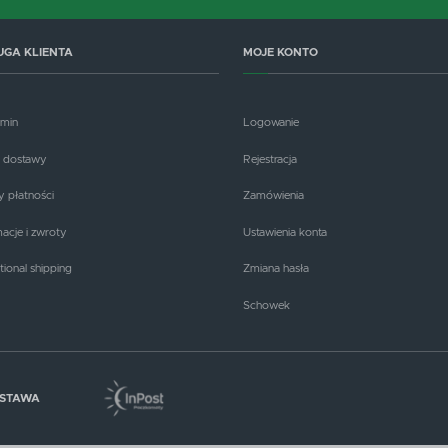
UGA KLIENTA
MOJE KONTO
amin
Logowanie
 dostawy
Rejestracja
 płatności
Zamówienia
acje i zwroty
Ustawienia konta
tional shipping
Zmiana hasła
Schowek
OSTAWA