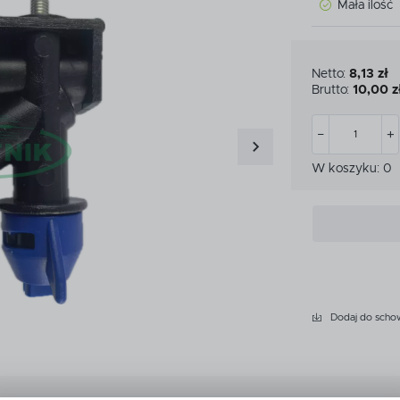
Mała ilość
CZKI
MIARKI I KUBKI KALIBRA
CZKI
MIARKI I KUBKI KALIBRA
ATKOWE WYPOSAŻENIE
Netto:
8,13 zł
PRZEKŁADNIE
YSKIWACZA
Brutto:
10,00 z
ATKOWE WYPOSAŻENIE
PRZEKŁADNIE
YSKIWACZA
LET
W koszyku:
0
LET
Dodaj do scho