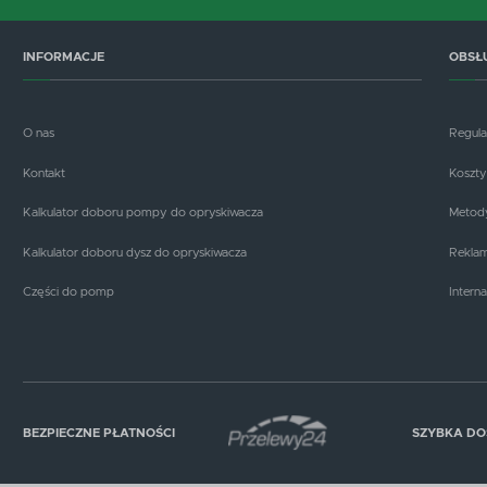
INFORMACJE
OBSŁ
O nas
Regul
Kontakt
Koszty
Kalkulator doboru pompy do opryskiwacza
Metody
Kalkulator doboru dysz do opryskiwacza
Reklam
Części do pomp
Interna
BEZPIECZNE PŁATNOŚCI
SZYBKA D