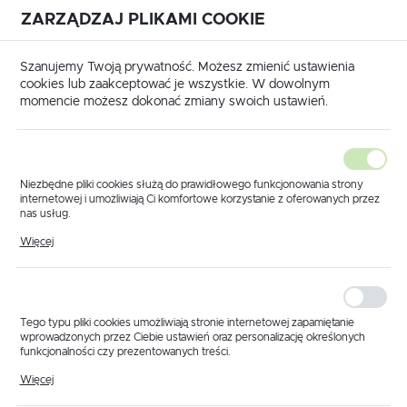
ZARZĄDZAJ PLIKAMI COOKIE
USTAWIENIA REGIONALNE
International shipping available
|
Translate to English
Szanujemy Twoją prywatność. Możesz zmienić ustawienia
Lokalizacja
cookies lub zaakceptować je wszystkie. W dowolnym
momencie możesz dokonać zmiany swoich ustawień.
Polska
Język
polski
Niezbędne pliki cookies służą do prawidłowego funkcjonowania strony
internetowej i umożliwiają Ci komfortowe korzystanie z oferowanych przez
Waluta
nas usług.
 główna
Produkty
Korpus końcowy pojedynczy 25x25
Pliki cookies odpowiadają na podejmowane przez Ciebie działania w celu
Polski złoty (PLN)
Więcej
Korpus końcowy
m.in. dostosowania Twoich ustawień preferencji prywatności, logowania czy
wypełniania formularzy. Dzięki plikom cookies strona, z której korzystasz,
może działać bez zakłóceń.
pojedynczy 25x25
ZAPISZ
Tego typu pliki cookies umożliwiają stronie internetowej zapamiętanie
wprowadzonych przez Ciebie ustawień oraz personalizację określonych
funkcjonalności czy prezentowanych treści.
Dzięki tym plikom cookies możemy zapewnić Ci większy komfort
Więcej
korzystania z funkcjonalności naszej strony poprzez dopasowanie jej do
Twoich indywidualnych preferencji. Wyrażenie zgody na funkcjonalne i