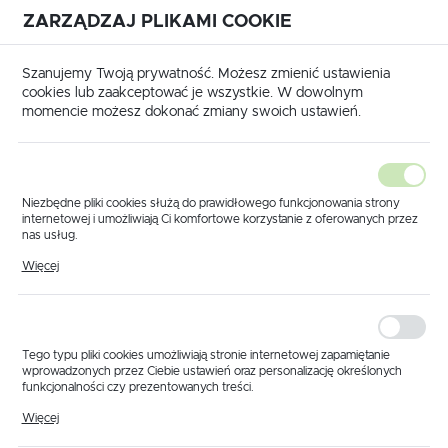
ZARZĄDZAJ PLIKAMI COOKIE
USTAWIENIA REGIONALNE
International shipping available
|
Translate to English
Szanujemy Twoją prywatność. Możesz zmienić ustawienia
Lokalizacja
cookies lub zaakceptować je wszystkie. W dowolnym
momencie możesz dokonać zmiany swoich ustawień.
Polska
Język
polski
Niezbędne pliki cookies służą do prawidłowego funkcjonowania strony
internetowej i umożliwiają Ci komfortowe korzystanie z oferowanych przez
Waluta
nas usług.
Strona główna
Produkty
Adapter 1/4" AG
Pliki cookies odpowiadają na podejmowane przez Ciebie działania w celu
Polski złoty (PLN)
Więcej
Adapter 1/4" AG
m.in. dostosowania Twoich ustawień preferencji prywatności, logowania czy
wypełniania formularzy. Dzięki plikom cookies strona, z której korzystasz,
może działać bez zakłóceń.
ZAPISZ
Tego typu pliki cookies umożliwiają stronie internetowej zapamiętanie
wprowadzonych przez Ciebie ustawień oraz personalizację określonych
funkcjonalności czy prezentowanych treści.
Dzięki tym plikom cookies możemy zapewnić Ci większy komfort
Więcej
korzystania z funkcjonalności naszej strony poprzez dopasowanie jej do
Twoich indywidualnych preferencji. Wyrażenie zgody na funkcjonalne i