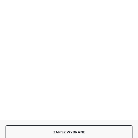
FORMULARZ KONTAKTOWY
BEZPIECZNE PŁATNOŚCI
SZYBKA DOSTAWA
DOŁĄCZ DO NAS
ZAPISZ WYBRANE