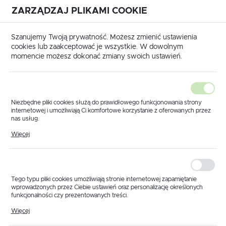
ZARZĄDZAJ PLIKAMI COOKIE
USTAWIENIA REGIONALNE
International shipping available
|
Translate to English
Szanujemy Twoją prywatność. Możesz zmienić ustawienia
Lokalizacja
cookies lub zaakceptować je wszystkie. W dowolnym
momencie możesz dokonać zmiany swoich ustawień.
Polska
Język
polski
Niezbędne pliki cookies służą do prawidłowego funkcjonowania strony
internetowej i umożliwiają Ci komfortowe korzystanie z oferowanych przez
Waluta
nas usług.
Strona główna
Produkty
Adapter 464/473
Pliki cookies odpowiadają na podejmowane przez Ciebie działania w celu
Polski złoty (PLN)
Więcej
Adapter 464/473
m.in. dostosowania Twoich ustawień preferencji prywatności, logowania czy
wypełniania formularzy. Dzięki plikom cookies strona, z której korzystasz,
może działać bez zakłóceń.
ZAPISZ
Tego typu pliki cookies umożliwiają stronie internetowej zapamiętanie
wprowadzonych przez Ciebie ustawień oraz personalizację określonych
funkcjonalności czy prezentowanych treści.
Dzięki tym plikom cookies możemy zapewnić Ci większy komfort
Więcej
korzystania z funkcjonalności naszej strony poprzez dopasowanie jej do
Twoich indywidualnych preferencji. Wyrażenie zgody na funkcjonalne i