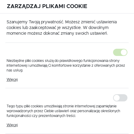
ZARZĄDZAJ PLIKAMI COOKIE
USTAWIENIA REGIONALNE
International shipping available
|
Translate to English
Szanujemy Twoją prywatność. Możesz zmienić ustawienia
Lokalizacja
cookies lub zaakceptować je wszystkie. W dowolnym
momencie możesz dokonać zmiany swoich ustawień.
Polska
Język
polski
Niezbędne pliki cookies służą do prawidłowego funkcjonowania strony
internetowej i umożliwiają Ci komfortowe korzystanie z oferowanych przez
Waluta
nas usług.
Strona główna
Produkty
Adapter prawy zaworu 1 1/4"
Pliki cookies odpowiadają na podejmowane przez Ciebie działania w celu
Polski złoty (PLN)
Więcej
Adapter prawy zaworu 1
m.in. dostosowania Twoich ustawień preferencji prywatności, logowania czy
wypełniania formularzy. Dzięki plikom cookies strona, z której korzystasz,
może działać bez zakłóceń.
1/4"
ZAPISZ
Tego typu pliki cookies umożliwiają stronie internetowej zapamiętanie
wprowadzonych przez Ciebie ustawień oraz personalizację określonych
funkcjonalności czy prezentowanych treści.
Dzięki tym plikom cookies możemy zapewnić Ci większy komfort
Więcej
korzystania z funkcjonalności naszej strony poprzez dopasowanie jej do
Twoich indywidualnych preferencji. Wyrażenie zgody na funkcjonalne i