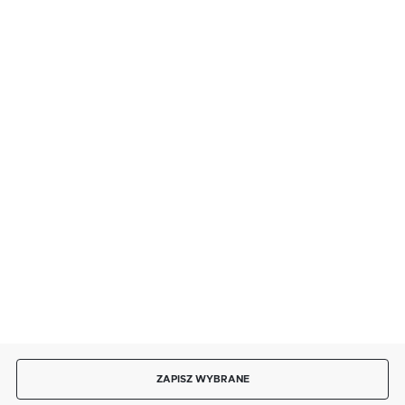
BEZPIECZNE PŁATNOŚCI
SZYBKA DOSTAWA
DOŁĄCZ DO NAS
ZAPISZ WYBRANE