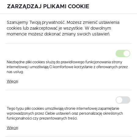
ZARZĄDZAJ PLIKAMI COOKIE
USTAWIENIA REGIONALNE
International shipping available
|
Translate to English
Szanujemy Twoją prywatność. Możesz zmienić ustawienia
Lokalizacja
cookies lub zaakceptować je wszystkie. W dowolnym
momencie możesz dokonać zmiany swoich ustawień.
Polska
Język
polski
Niezbędne pliki cookies służą do prawidłowego funkcjonowania strony
internetowej i umożliwiają Ci komfortowe korzystanie z oferowanych przez
Waluta
nas usług.
Strona główna
Produkty
Adapter- przejście TJ/TJ
Pliki cookies odpowiadają na podejmowane przez Ciebie działania w celu
Polski złoty (PLN)
Więcej
Adapter- przejście
m.in. dostosowania Twoich ustawień preferencji prywatności, logowania czy
wypełniania formularzy. Dzięki plikom cookies strona, z której korzystasz,
może działać bez zakłóceń.
TJ/TJ
ZAPISZ
Tego typu pliki cookies umożliwiają stronie internetowej zapamiętanie
wprowadzonych przez Ciebie ustawień oraz personalizację określonych
funkcjonalności czy prezentowanych treści.
Dzięki tym plikom cookies możemy zapewnić Ci większy komfort
Więcej
korzystania z funkcjonalności naszej strony poprzez dopasowanie jej do
Twoich indywidualnych preferencji. Wyrażenie zgody na funkcjonalne i