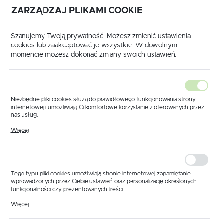
ZARZĄDZAJ PLIKAMI COOKIE
USTAWIENIA REGIONALNE
International shipping available
|
Translate to English
Szanujemy Twoją prywatność. Możesz zmienić ustawienia
Lokalizacja
cookies lub zaakceptować je wszystkie. W dowolnym
momencie możesz dokonać zmiany swoich ustawień.
Polska
Język
polski
Niezbędne pliki cookies służą do prawidłowego funkcjonowania strony
internetowej i umożliwiają Ci komfortowe korzystanie z oferowanych przez
Waluta
nas usług.
Produkty
Część zamienna głowicy sadowniczej Tecomec
Pliki cookies odpowiadają na podejmowane przez Ciebie działania w celu
Polski złoty (PLN)
Więcej
Część zamienna
m.in. dostosowania Twoich ustawień preferencji prywatności, logowania czy
wypełniania formularzy. Dzięki plikom cookies strona, z której korzystasz,
może działać bez zakłóceń.
głowicy sadowniczej
ZAPISZ
Tecomec
Tego typu pliki cookies umożliwiają stronie internetowej zapamiętanie
wprowadzonych przez Ciebie ustawień oraz personalizację określonych
funkcjonalności czy prezentowanych treści.
Dzięki tym plikom cookies możemy zapewnić Ci większy komfort
Więcej
korzystania z funkcjonalności naszej strony poprzez dopasowanie jej do
Twoich indywidualnych preferencji. Wyrażenie zgody na funkcjonalne i