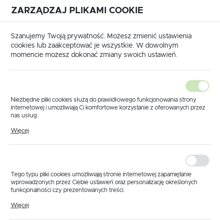
ZARZĄDZAJ PLIKAMI COOKIE
USTAWIENIA REGIONALNE
International shipping available
|
Translate to English
Szanujemy Twoją prywatność. Możesz zmienić ustawienia
Lokalizacja
cookies lub zaakceptować je wszystkie. W dowolnym
momencie możesz dokonać zmiany swoich ustawień.
Polska
Język
polski
Niezbędne pliki cookies służą do prawidłowego funkcjonowania strony
internetowej i umożliwiają Ci komfortowe korzystanie z oferowanych przez
Waluta
nas usług.
a
Produkty
Czujnik ciśnienia 10cm z wtyczką 0-20 bar
Pliki cookies odpowiadają na podejmowane przez Ciebie działania w celu
Polski złoty (PLN)
Więcej
Czujnik ciśnienia 10cm z
m.in. dostosowania Twoich ustawień preferencji prywatności, logowania czy
wypełniania formularzy. Dzięki plikom cookies strona, z której korzystasz,
może działać bez zakłóceń.
wtyczką 0-20 bar
ZAPISZ
Tego typu pliki cookies umożliwiają stronie internetowej zapamiętanie
wprowadzonych przez Ciebie ustawień oraz personalizację określonych
funkcjonalności czy prezentowanych treści.
Dzięki tym plikom cookies możemy zapewnić Ci większy komfort
Więcej
korzystania z funkcjonalności naszej strony poprzez dopasowanie jej do
Twoich indywidualnych preferencji. Wyrażenie zgody na funkcjonalne i