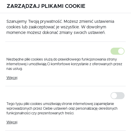
ZARZĄDZAJ PLIKAMI COOKIE
USTAWIENIA REGIONALNE
International shipping available
|
Translate to English
Szanujemy Twoją prywatność. Możesz zmienić ustawienia
Lokalizacja
cookies lub zaakceptować je wszystkie. W dowolnym
momencie możesz dokonać zmiany swoich ustawień.
Polska
Język
polski
Niezbędne pliki cookies służą do prawidłowego funkcjonowania strony
internetowej i umożliwiają Ci komfortowe korzystanie z oferowanych przez
Waluta
nas usług.
na główna
Produkty
Czujnik prędkości koła 6,5m PNP
Pliki cookies odpowiadają na podejmowane przez Ciebie działania w celu
Polski złoty (PLN)
Więcej
Czujnik prędkości koła
m.in. dostosowania Twoich ustawień preferencji prywatności, logowania czy
wypełniania formularzy. Dzięki plikom cookies strona, z której korzystasz,
może działać bez zakłóceń.
6,5m PNP
ZAPISZ
Tego typu pliki cookies umożliwiają stronie internetowej zapamiętanie
wprowadzonych przez Ciebie ustawień oraz personalizację określonych
funkcjonalności czy prezentowanych treści.
Dzięki tym plikom cookies możemy zapewnić Ci większy komfort
Więcej
korzystania z funkcjonalności naszej strony poprzez dopasowanie jej do
Twoich indywidualnych preferencji. Wyrażenie zgody na funkcjonalne i