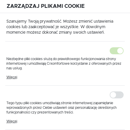
ZARZĄDZAJ PLIKAMI COOKIE
USTAWIENIA REGIONALNE
International shipping available
|
Translate to English
Szanujemy Twoją prywatność. Możesz zmienić ustawienia
Lokalizacja
cookies lub zaakceptować je wszystkie. W dowolnym
momencie możesz dokonać zmiany swoich ustawień.
Polska
Język
polski
Niezbędne pliki cookies służą do prawidłowego funkcjonowania strony
internetowej i umożliwiają Ci komfortowe korzystanie z oferowanych przez
Waluta
nas usług.
ukty
Czujnik przepływomierza 15cm z wtyczką BRAVO 300
Pliki cookies odpowiadają na podejmowane przez Ciebie działania w celu
Polski złoty (PLN)
Więcej
Czujnik
m.in. dostosowania Twoich ustawień preferencji prywatności, logowania czy
wypełniania formularzy. Dzięki plikom cookies strona, z której korzystasz,
może działać bez zakłóceń.
przepływomierza 15cm
ZAPISZ
z wtyczką BRAVO 300
Tego typu pliki cookies umożliwiają stronie internetowej zapamiętanie
wprowadzonych przez Ciebie ustawień oraz personalizację określonych
funkcjonalności czy prezentowanych treści.
Dzięki tym plikom cookies możemy zapewnić Ci większy komfort
Więcej
korzystania z funkcjonalności naszej strony poprzez dopasowanie jej do
Twoich indywidualnych preferencji. Wyrażenie zgody na funkcjonalne i