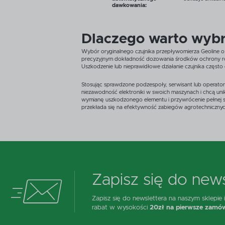
dawkowania:
Dlaczego warto wybr
Wybór oryginalnego czujnika przepływomierza Geoline 
precyzyjnym dokładność dozowania środków ochrony rośli
Uszkodzenie lub nieprawidłowe działanie czujnika częst
Stosując sprawdzone podzespoły, serwisant lub operator 
niezawodność elektroniki w swoich maszynach i chcą unik
wymianę uszkodzonego elementu i przywrócenie pełnej s
przekłada się na efektywność zabiegów agrotechnicznyc
Zapisz się do news
Zapisz się do newslettera na naszym sklepie
rabat w wysokości
20zł na pierwsze zamów