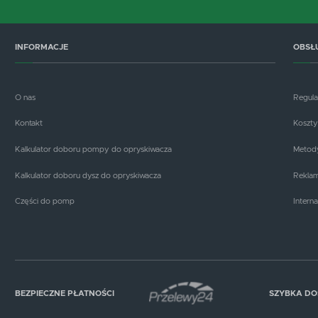
INFORMACJE
OBSŁ
O nas
Regul
Kontakt
Koszty
Kalkulator doboru pompy do opryskiwacza
Metody
Kalkulator doboru dysz do opryskiwacza
Reklam
Części do pomp
Interna
BEZPIECZNE PŁATNOŚCI
SZYBKA D