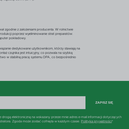
ł zgodnie z założeniami producenta. W rolnictwie
odukcji poprzez wyeliminowanie strat preparatów.
omputer pokładowy.
ozwiązanie dedykowane użytkownikom, którzy stawiają na
taż czujnika jest intuicyjny, co pozwala na szybką
stwo w stabilną pracę systemu DPA, co bezpośrednio
ZAPISZ SIĘ
rogą elektroniczną na wskazany przeze mnie adres e-mail informacji dotyczących
stratora. Zgoda może zostać cofnięta w każdym czasie.
Polityka prywatności
*