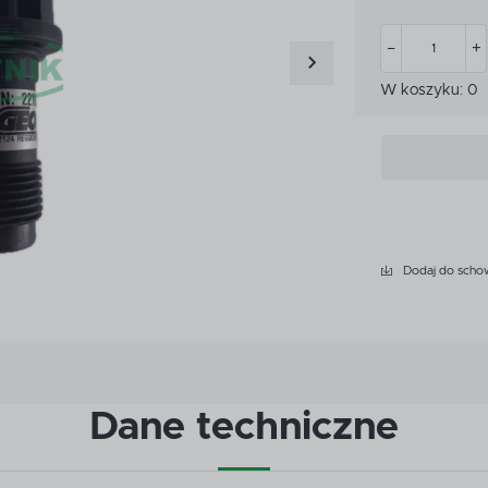
CZKI
MIARKI I KUBKI KALIBRA
CZKI
MIARKI I KUBKI KALIBRA
ATKOWE WYPOSAŻENIE
W koszyku:
0
PRZEKŁADNIE
YSKIWACZA
ATKOWE WYPOSAŻENIE
PRZEKŁADNIE
YSKIWACZA
LET
ROZWADNIACZE
LET
ROZWADNIACZE
Dodaj do scho
Dane techniczne