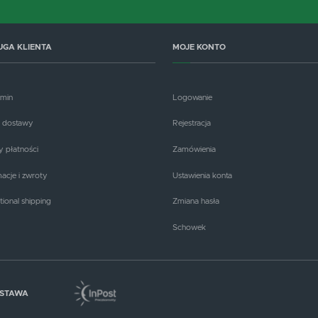
UGA KLIENTA
MOJE KONTO
amin
Logowanie
 dostawy
Rejestracja
 płatności
Zamówienia
acje i zwroty
Ustawienia konta
tional shipping
Zmiana hasła
Schowek
OSTAWA