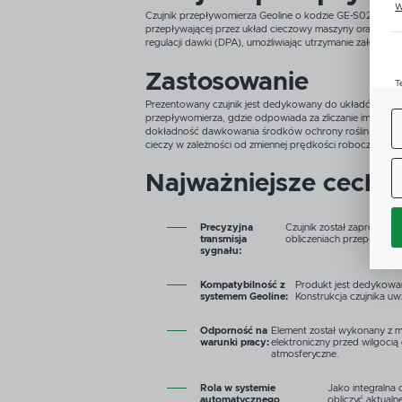
W
u
Czujnik przepływomierza Geoline o kodzie GE-S02000014
z
przepływającej przez układ cieczowy maszyny oraz przek
regulacji dawki (DPA), umożliwiając utrzymanie założony
Zastosowanie
T
u
Prezentowany czujnik jest dedykowany do układów opry
D
przepływomierza, gdzie odpowiada za zliczanie impulsów 
W
s
dokładność dawkowania środków ochrony roślin oraz naw
f
cieczy w zależności od zmiennej prędkości roboczej, co po
Najważniejsze cechy
A
C
W
i
Precyzyjna
Czujnik został zaprojekt
n
transmisja
obliczeniach przepływu c
Z
sygnału:
p
Kompatybilność z
Produkt jest dedykowan
D
systemem Geoline:
Konstrukcja czujnika u
n
P
W
Odporność na
Element został wykonany z m
T
warunki pracy:
elektroniczny przed wilgocią
p
atmosferyczne.
o
t
Rola w systemie
Jako integralna
automatycznego
obliczyć aktualn