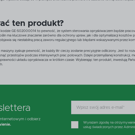
ać ten produkt?
o kodzie GE-S02000014 to pewność, że system sterowania opryskiwaczem będzie pracowa
n ma kluczowe znaczenie zarówno dla ochrony upraw, jak i dla optymalizacji kosztów pr
o objawia się niestabilną pracą zaworu regulacyjnego lub błędami wskazywanymi przez k
maszyny zyskuje pewność, że każdy litr cieczy zostanie precyzyjnie odliczony. Jest to r
nąć przestojów podczas intensywnych prac polowych. Dzięki przemyślanej konstrukcji, mon
prawności układu opryskiwacza w krótkim czasie. Wybierając ten produkt, inwestują Pań
h.
lettera
 internetowym i odbierz
Wyrażam zgodę na otrzymywanie d
ienie.
usług świadczonych przez Admini