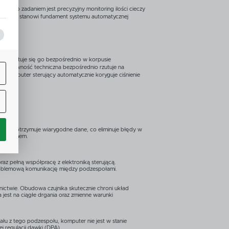
a,
Jego zadaniem jest precyzyjny monitoring ilości cieczy
ządzenie stanowi fundament systemu automatycznej
. Montuje się go bezpośrednio w korpusie
j
rej sprawność techniczna bezpośrednio rzutuje na
 komputer sterujący automatycznie koryguje ciśnienie
ą
mputer otrzymuje wiarygodne dane, co eliminuje błędy w
w.
lgorytmem.
ne
z pełną współpracę z elektroniką sterującą.
h
problemową komunikację między podzespołami.
ictwie. Obudowa czujnika skutecznie chroni układ
 jest na ciągłe drgania oraz zmienne warunki
i
łu z tego podzespołu, komputer nie jest w stanie
j regulacji dawki (DPA).