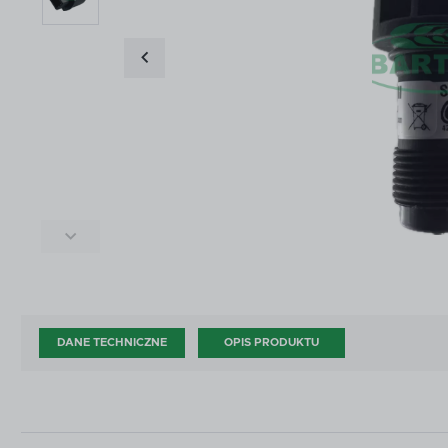
ŚRODKI DO CZYSZCZENIA I KONSERWACJI
ZŁĄ
ŚRODKI DO CZYSZCZENIA I KONSERWACJI
ZŁĄ
DOD
AKCESORIA ZAWORÓW KULOWYCH
OPR
DOD
AKCESORIA ZAWORÓW KULOWYCH
OPR
CZĘŚCI WG PRODUCENTA
OUT
CZĘŚCI WG PRODUCENTA
OUT
DANE TECHNICZNE
OPIS PRODUKTU