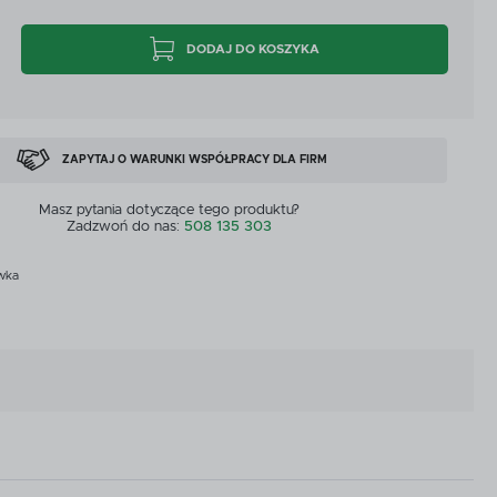
CYJNE
PRZEPŁYWOMIERZE I CZUJNIKI
DODAJ DO KOSZYKA
CYJNE
PRZEPŁYWOMIERZE I CZUJNIKI
MASZYNY DOSTĘPNE OD RĘKI
ZOBACZ WSZYSTKICH
MASZYNY DOSTĘPNE OD RĘKI
ZAPYTAJ O WARUNKI WSPÓŁPRACY DLA FIRM
Masz pytania dotyczące tego produktu?
Zadzwoń do nas:
508 135 303
wka