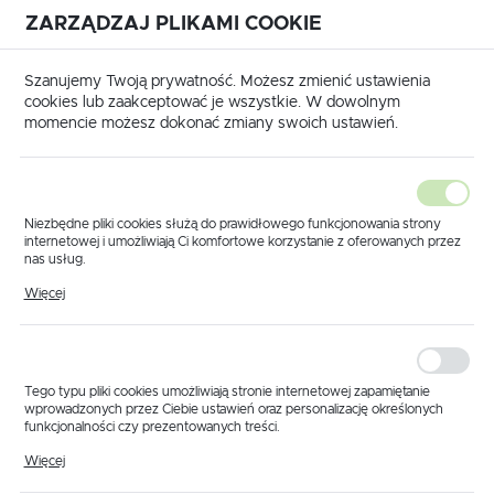
ZARZĄDZAJ PLIKAMI COOKIE
USTAWIENIA REGIONALNE
International shipping available
|
Translate to English
Szanujemy Twoją prywatność. Możesz zmienić ustawienia
Lokalizacja
cookies lub zaakceptować je wszystkie. W dowolnym
momencie możesz dokonać zmiany swoich ustawień.
Polska
Język
polski
Niezbędne pliki cookies służą do prawidłowego funkcjonowania strony
internetowej i umożliwiają Ci komfortowe korzystanie z oferowanych przez
Waluta
nas usług.
Strona główna
Produkty
Dysza ATI 80° 02 VK
Pliki cookies odpowiadają na podejmowane przez Ciebie działania w celu
Polski złoty (PLN)
Więcej
Dysza ATI 80° 02 VK
m.in. dostosowania Twoich ustawień preferencji prywatności, logowania czy
wypełniania formularzy. Dzięki plikom cookies strona, z której korzystasz,
może działać bez zakłóceń.
ZAPISZ
Tego typu pliki cookies umożliwiają stronie internetowej zapamiętanie
wprowadzonych przez Ciebie ustawień oraz personalizację określonych
funkcjonalności czy prezentowanych treści.
Dzięki tym plikom cookies możemy zapewnić Ci większy komfort
Więcej
korzystania z funkcjonalności naszej strony poprzez dopasowanie jej do
Twoich indywidualnych preferencji. Wyrażenie zgody na funkcjonalne i