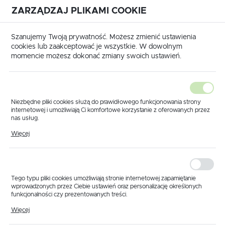
ZARZĄDZAJ PLIKAMI COOKIE
USTAWIENIA REGIONALNE
International shipping available
|
Translate to English
Szanujemy Twoją prywatność. Możesz zmienić ustawienia
Lokalizacja
cookies lub zaakceptować je wszystkie. W dowolnym
momencie możesz dokonać zmiany swoich ustawień.
Polska
Język
polski
Niezbędne pliki cookies służą do prawidłowego funkcjonowania strony
internetowej i umożliwiają Ci komfortowe korzystanie z oferowanych przez
Waluta
nas usług.
na główna
Produkty
Dysza ATR 80° PURPUROWY VK
Pliki cookies odpowiadają na podejmowane przez Ciebie działania w celu
Polski złoty (PLN)
Więcej
Dysza ATR 80°
m.in. dostosowania Twoich ustawień preferencji prywatności, logowania czy
wypełniania formularzy. Dzięki plikom cookies strona, z której korzystasz,
może działać bez zakłóceń.
PURPUROWY VK
ZAPISZ
Tego typu pliki cookies umożliwiają stronie internetowej zapamiętanie
wprowadzonych przez Ciebie ustawień oraz personalizację określonych
funkcjonalności czy prezentowanych treści.
PROMOCJA
Dzięki tym plikom cookies możemy zapewnić Ci większy komfort
Więcej
korzystania z funkcjonalności naszej strony poprzez dopasowanie jej do
Twoich indywidualnych preferencji. Wyrażenie zgody na funkcjonalne i