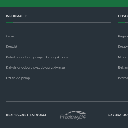
INFORMACJE
OBSŁ
O nas
Regul
Kontakt
Koszty
Kalkulator doboru pompy do opryskiwacza
Metody
Kalkulator doboru dysz do opryskiwacza
Reklam
Części do pomp
Interna
BEZPIECZNE PŁATNOŚCI
SZYBKA D