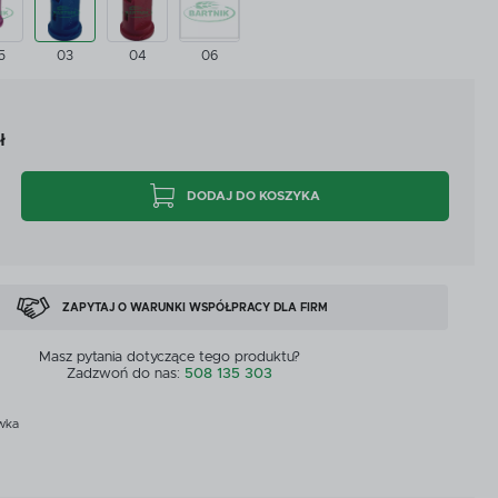
CYJNE
PRZEPŁYWOMIERZE I CZUJNIKI
5
03
04
06
CYJNE
PRZEPŁYWOMIERZE I CZUJNIKI
MASZYNY DOSTĘPNE OD RĘKI
ZOBACZ WSZYSTKICH
ł
MASZYNY DOSTĘPNE OD RĘKI
DODAJ DO KOSZYKA
ZAPYTAJ O WARUNKI WSPÓŁPRACY DLA FIRM
Masz pytania dotyczące tego produktu?
Zadzwoń do nas:
508 135 303
wka