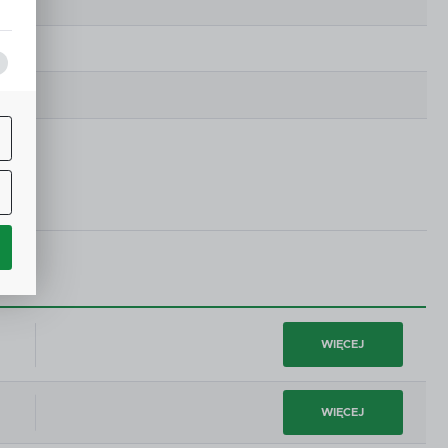
a,
j
ą
w.
ne
O
h
WIĘCEJ
i
WIĘCEJ