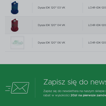
Dysza IDK 120° 03 VK
LCHR-IDK-12
Dysza IDK 120° 04 VK
LCHR-IDK-12
Dysza IDK 120° 06 VK
LCHR-IDK-12
Zapisz się do news
Zapisz się do newslettera na naszym sklepie
rabat w wysokości
20zł na pierwsze zamów