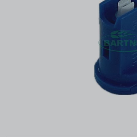
ŚRODKI DO CZYSZCZENIA I KONSERWACJI
ZŁĄ
ŚRODKI DO CZYSZCZENIA I KONSERWACJI
ZŁĄ
DOD
AKCESORIA ZAWORÓW KULOWYCH
OPR
DOD
AKCESORIA ZAWORÓW KULOWYCH
OPR
CZĘŚCI WG PRODUCENTA
OUT
CZĘŚCI WG PRODUCENTA
OUT