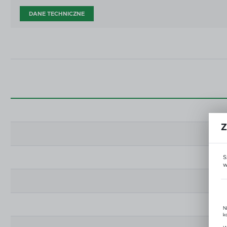
DANE TECHNICZNE
Z
S
w
N
k
P