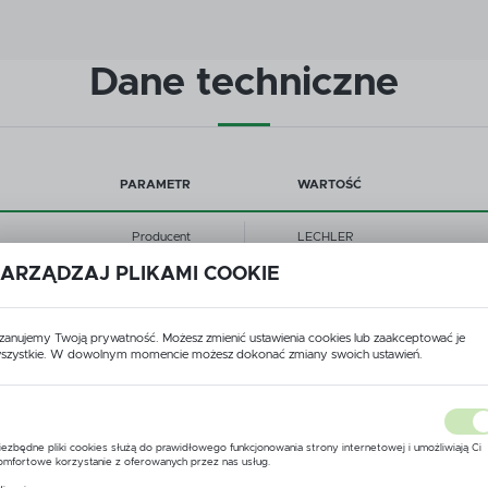
Dane techniczne
PARAMETR
WARTOŚĆ
Producent
LECHLER
ARZĄDZAJ PLIKAMI COOKIE
Zalecane ciśnienie
1,5 - 6 bar
Wielkość kropel
średnie- grube
zanujemy Twoją prywatność. Możesz zmienić ustawienia cookies lub zaakceptować je
szystkie. W dowolnym momencie możesz dokonać zmiany swoich ustawień.
USTAWIENIA REGIONALNE
Zastosowanie
Wszystkie środki ochrony roślin
Lokalizacja
Strumień
płaskostrumieniowa
iezbędne pliki cookies służą do prawidłowego funkcjonowania strony internetowej i umożliwiają Ci
Polska
omfortowe korzystanie z oferowanych przez nas usług.
liki cookies odpowiadają na podejmowane przez Ciebie działania w celu m.in. dostosowania Twoich