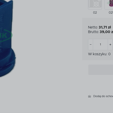
CZKI
MIARKI I KUBKI KALIBRA
02
02
CZKI
MIARKI I KUBKI KALIBRA
ATKOWE WYPOSAŻENIE
PRZEKŁADNIE
YSKIWACZA
Netto:
31,71 zł
Brutto:
39,00 z
ATKOWE WYPOSAŻENIE
PRZEKŁADNIE
YSKIWACZA
LET
LET
W koszyku:
0
Dodaj do scho