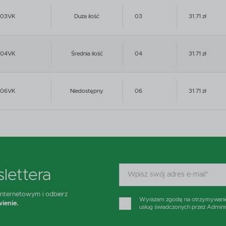
003VK
Duża ilość
03
31.71 zł
004VK
Średnia ilość
04
31.71 zł
006VK
Niedostępny
06
31.71 zł
lettera
 internetowym i odbierz
Wyrażam zgodę na otrzymywanie d
ienie.
usług świadczonych przez Admini