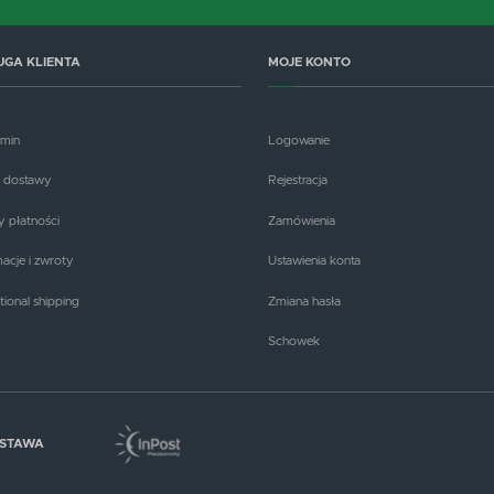
UGA KLIENTA
MOJE KONTO
amin
Logowanie
 dostawy
Rejestracja
 płatności
Zamówienia
acje i zwroty
Ustawienia konta
tional shipping
Zmiana hasła
Schowek
OSTAWA