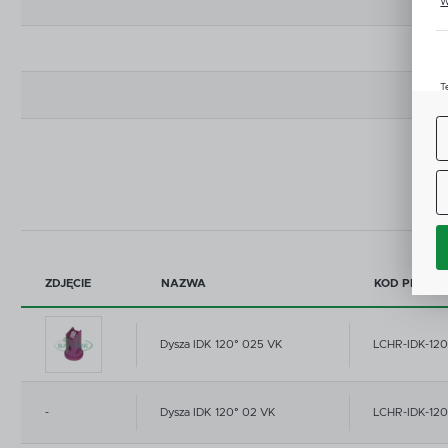
W
u
z
T
u
D
W
s
f
A
C
W
i
n
Z
p
ZDJĘCIE
NAZWA
KOD PRODU
D
n
Dysza IDK 120° 025 VK
LCHR-IDK-12
P
W
T
p
o
t
-
Dysza IDK 120° 02 VK
LCHR-IDK-12