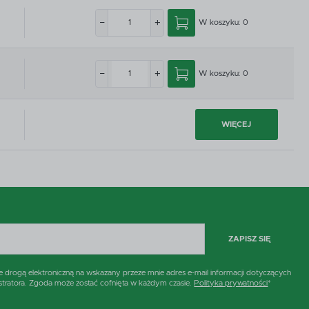
W koszyku:
0
W koszyku:
0
WIĘCEJ
ZAPISZ SIĘ
rogą elektroniczną na wskazany przeze mnie adres e-mail informacji dotyczących
stratora. Zgoda może zostać cofnięta w każdym czasie.
Polityka prywatności
*