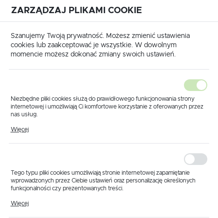
ZARZĄDZAJ PLIKAMI COOKIE
USTAWIENIA REGIONALNE
International shipping available
|
Translate to English
Szanujemy Twoją prywatność. Możesz zmienić ustawienia
Lokalizacja
cookies lub zaakceptować je wszystkie. W dowolnym
momencie możesz dokonać zmiany swoich ustawień.
Polska
Język
polski
Niezbędne pliki cookies służą do prawidłowego funkcjonowania strony
internetowej i umożliwiają Ci komfortowe korzystanie z oferowanych przez
Waluta
nas usług.
Strona główna
Produkty
Dysza lancy mosiężna fi 2
Pliki cookies odpowiadają na podejmowane przez Ciebie działania w celu
Polski złoty (PLN)
Więcej
Dysza lancy mosiężna fi
m.in. dostosowania Twoich ustawień preferencji prywatności, logowania czy
wypełniania formularzy. Dzięki plikom cookies strona, z której korzystasz,
może działać bez zakłóceń.
2
ZAPISZ
Tego typu pliki cookies umożliwiają stronie internetowej zapamiętanie
wprowadzonych przez Ciebie ustawień oraz personalizację określonych
funkcjonalności czy prezentowanych treści.
Dzięki tym plikom cookies możemy zapewnić Ci większy komfort
Więcej
korzystania z funkcjonalności naszej strony poprzez dopasowanie jej do
Twoich indywidualnych preferencji. Wyrażenie zgody na funkcjonalne i