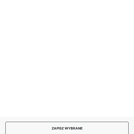
FORMULARZ KONTAKTOWY
BEZPIECZNE PŁATNOŚCI
SZYBKA DOSTAWA
DOŁĄCZ DO NAS
ZAPISZ WYBRANE