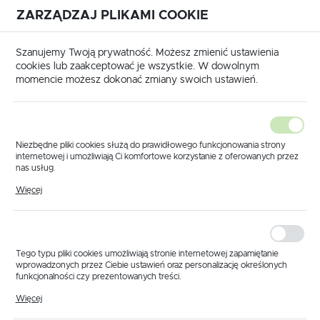
ZARZĄDZAJ PLIKAMI COOKIE
USTAWIENIA REGIONALNE
International shipping available
|
Translate to English
Szanujemy Twoją prywatność. Możesz zmienić ustawienia
Lokalizacja
cookies lub zaakceptować je wszystkie. W dowolnym
momencie możesz dokonać zmiany swoich ustawień.
Polska
Język
polski
Niezbędne pliki cookies służą do prawidłowego funkcjonowania strony
internetowej i umożliwiają Ci komfortowe korzystanie z oferowanych przez
Waluta
nas usług.
 główna
Produkty
Elektrozawór główny 20 bar ARAG
Pliki cookies odpowiadają na podejmowane przez Ciebie działania w celu
Polski złoty (PLN)
Więcej
Elektrozawór główny
m.in. dostosowania Twoich ustawień preferencji prywatności, logowania czy
wypełniania formularzy. Dzięki plikom cookies strona, z której korzystasz,
może działać bez zakłóceń.
20 bar ARAG
ZAPISZ
Tego typu pliki cookies umożliwiają stronie internetowej zapamiętanie
wprowadzonych przez Ciebie ustawień oraz personalizację określonych
funkcjonalności czy prezentowanych treści.
Dzięki tym plikom cookies możemy zapewnić Ci większy komfort
Więcej
korzystania z funkcjonalności naszej strony poprzez dopasowanie jej do
Twoich indywidualnych preferencji. Wyrażenie zgody na funkcjonalne i