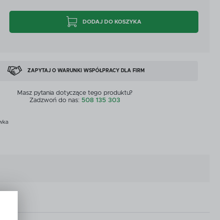
CYJNE
PRZEPŁYWOMIERZE I CZUJNIKI
DODAJ DO KOSZYKA
CYJNE
PRZEPŁYWOMIERZE I CZUJNIKI
MASZYNY DOSTĘPNE OD RĘKI
ZOBACZ WSZYSTKICH
MASZYNY DOSTĘPNE OD RĘKI
ZAPYTAJ O WARUNKI WSPÓŁPRACY DLA FIRM
Masz pytania dotyczące tego produktu?
Zadzwoń do nas:
508 135 303
wka