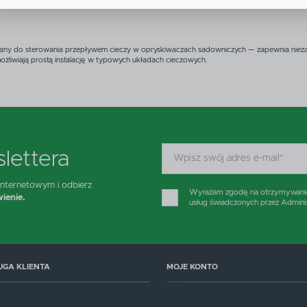
liki cookies gwarantuje dostępność wszystkich funkcjonalności.
zięki reklamowym plikom cookies prezentujemy Ci najciekawsze informacje i aktualności na stronac
aszych partnerów.
wany do sterowania przepływem cieczy w opryskiwaczach sadowniczych — zapewnia niez
romocyjne pliki cookies służą do prezentowania Ci naszych komunikatów na podstawie analizy
ięcej
woich upodobań oraz Twoich zwyczajów dotyczących przeglądanej witryny internetowej. Treści
możliwiają prostą instalację w typowych układach cieczowych.
romocyjne mogą pojawić się na stronach podmiotów trzecich lub firm będących naszymi partneram
raz innych dostawców usług. Firmy te działają w charakterze pośredników prezentujących nasze
reści w postaci wiadomości, ofert, komunikatów mediów społecznościowych.
lettera
 internetowym i odbierz
Wyrażam zgodę na otrzymywanie d
ienie.
usług świadczonych przez Admini
UGA KLIENTA
MOJE KONTO