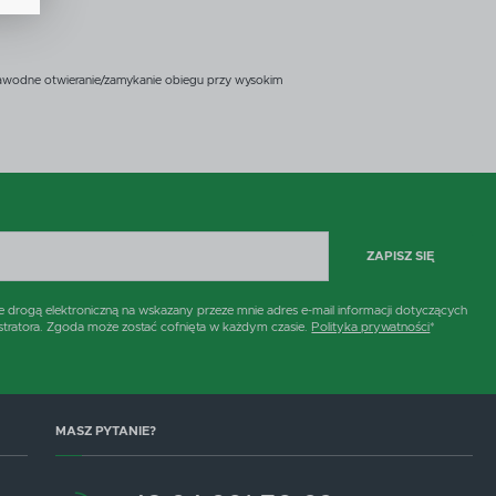
h
awodne otwieranie/zamykanie obiegu przy wysokim
i
ZAPISZ SIĘ
rogą elektroniczną na wskazany przeze mnie adres e-mail informacji dotyczących
stratora. Zgoda może zostać cofnięta w każdym czasie.
Polityka prywatności
*
MASZ PYTANIE?