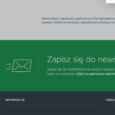
p
D
n
Elektrozawór regulacyjny (sadowniczy) G34 zaprojekto
P
W
T
ciśnieniu. Solidna konstrukcja i standardowe przyłącze u
p
o
t
Zapisz się do news
Zapisz się do newslettera na naszym sklepie
rabat w wysokości
20zł na pierwsze zamów
INFORMACJE
OBSŁ