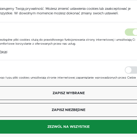
zanujemy Twoją prywatność. Możesz zmienić ustawienia cookies lub zaakceptować je
PARAMETR
WARTOŚĆ
szystkie. W dowolnym momencie możesz dokonać zmiany swoich ustawień.
USTAWIENIA REGIONALNE
Producent
Tecomec
Lokalizacja
iezbędne pliki cookies służą do prawidłowego funkcjonowania strony internetowej i umożliwiają Ci
Zastosowanie
sekcyjna regulacja przepływu cie
Polska
omfortowe korzystanie z oferowanych przez nas usług.
liki cookies odpowiadają na podejmowane przez Ciebie działania w celu m.in. dostosowania Twoich
ięcej
stawień preferencji prywatności, logowania czy wypełniania formularzy. Dzięki plikom cookies stron
Zasilanie
12 V DC
Język
 której korzystasz, może działać bez zakłóceń.
polski
Wyjścia
Przyłącze G3/4 (standardowy gwi
Waluta
ego typu pliki cookies umożliwiają stronie internetowej zapamiętanie wprowadzonych przez Ciebie
stawień oraz personalizację określonych funkcjonalności czy prezentowanych treści.
Polski złoty (PLN)
Maksymalne ciśnienie robocze
40 bar
zięki tym plikom cookies możemy zapewnić Ci większy komfort korzystania z funkcjonalności nasze
ięcej
trony poprzez dopasowanie jej do Twoich indywidualnych preferencji. Wyrażenie zgody na
ZAPISZ WYBRANE
unkcjonalne i personalizacyjne pliki cookies gwarantuje dostępność większej ilości funkcji na stronie.
ZAPISZ
ZAPISZ NIEZBĘDNE
nalityczne pliki cookies pomagają nam rozwijać się i dostosowywać do Twoich potrzeb.
Opis produktu
ookies analityczne pozwalają na uzyskanie informacji w zakresie wykorzystywania witryny
ięcej
nternetowej, miejsca oraz częstotliwości, z jaką odwiedzane są nasze serwisy www. Dane pozwalaj
ZEZWÓL NA WSZYSTKIE
am na ocenę naszych serwisów internetowych pod względem ich popularności wśród użytkownikó
gromadzone informacje są przetwarzane w formie zanonimizowanej. Wyrażenie zgody na analitycz