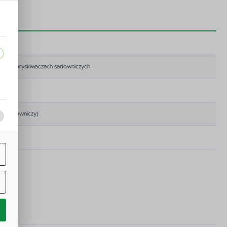
czy w opryskiwaczach sadowniczych
a,
nt sadowniczy)
j
ą
w.
ne