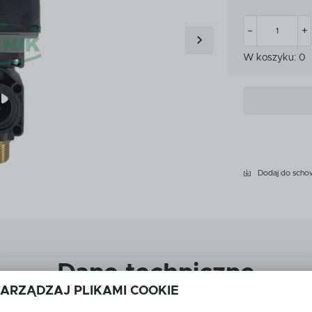
CZKI
MIARKI I KUBKI KALIBRA
CZKI
MIARKI I KUBKI KALIBRA
ATKOWE WYPOSAŻENIE
W koszyku:
0
PRZEKŁADNIE
YSKIWACZA
ATKOWE WYPOSAŻENIE
PRZEKŁADNIE
YSKIWACZA
LET
LET
Dodaj do scho
Dane techniczne
ARZĄDZAJ PLIKAMI COOKIE