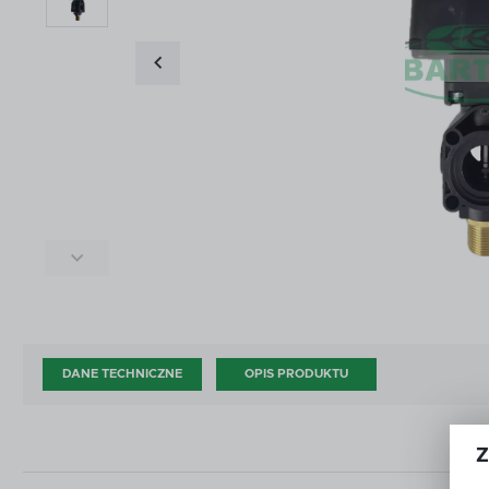
ŚRODKI DO CZYSZCZENIA I KONSERWACJI
ZŁĄ
ŚRODKI DO CZYSZCZENIA I KONSERWACJI
ZŁĄ
DOD
AKCESORIA ZAWORÓW KULOWYCH
OPR
DOD
AKCESORIA ZAWORÓW KULOWYCH
OPR
CZĘŚCI WG PRODUCENTA
OUT
CZĘŚCI WG PRODUCENTA
OUT
DANE TECHNICZNE
OPIS PRODUKTU
Z