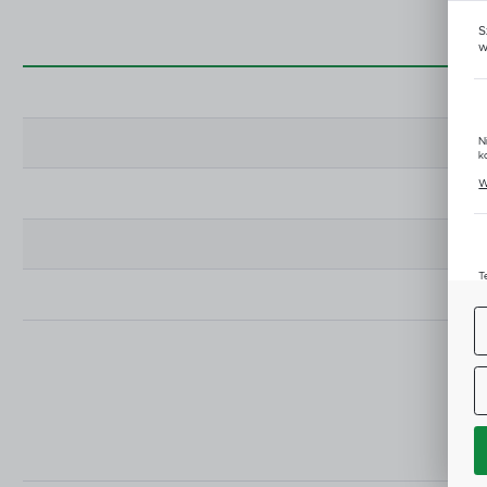
S
w
N
k
P
W
u
z
T
u
D
W
s
f
A
C
W
i
n
Z