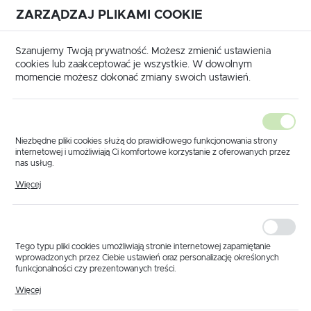
ZARZĄDZAJ PLIKAMI COOKIE
USTAWIENIA REGIONALNE
International shipping available
|
Translate to English
Szanujemy Twoją prywatność. Możesz zmienić ustawienia
Lokalizacja
cookies lub zaakceptować je wszystkie. W dowolnym
momencie możesz dokonać zmiany swoich ustawień.
Polska
Język
polski
Niezbędne pliki cookies służą do prawidłowego funkcjonowania strony
internetowej i umożliwiają Ci komfortowe korzystanie z oferowanych przez
Waluta
nas usług.
 główna
Produkty
Elektrozawór regulacyjny szary D25
Pliki cookies odpowiadają na podejmowane przez Ciebie działania w celu
Polski złoty (PLN)
Więcej
Elektrozawór
m.in. dostosowania Twoich ustawień preferencji prywatności, logowania czy
wypełniania formularzy. Dzięki plikom cookies strona, z której korzystasz,
może działać bez zakłóceń.
regulacyjny szary D25
ZAPISZ
Tego typu pliki cookies umożliwiają stronie internetowej zapamiętanie
wprowadzonych przez Ciebie ustawień oraz personalizację określonych
funkcjonalności czy prezentowanych treści.
Dzięki tym plikom cookies możemy zapewnić Ci większy komfort
Więcej
korzystania z funkcjonalności naszej strony poprzez dopasowanie jej do
Twoich indywidualnych preferencji. Wyrażenie zgody na funkcjonalne i