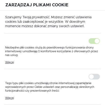
ZARZĄDZAJ PLIKAMI COOKIE
USTAWIENIA REGIONALNE
International shipping available
|
Translate to English
Szanujemy Twoją prywatność. Możesz zmienić ustawienia
Lokalizacja
cookies lub zaakceptować je wszystkie. W dowolnym
momencie możesz dokonać zmiany swoich ustawień.
Polska
Język
polski
Niezbędne pliki cookies służą do prawidłowego funkcjonowania strony
internetowej i umożliwiają Ci komfortowe korzystanie z oferowanych przez
Waluta
nas usług.
Strona główna
Produkty
Elektrozawór sekcyjny M180
Pliki cookies odpowiadają na podejmowane przez Ciebie działania w celu
Polski złoty (PLN)
Więcej
Elektrozawór sekcyjny
m.in. dostosowania Twoich ustawień preferencji prywatności, logowania czy
wypełniania formularzy. Dzięki plikom cookies strona, z której korzystasz,
może działać bez zakłóceń.
M180
ZAPISZ
Tego typu pliki cookies umożliwiają stronie internetowej zapamiętanie
wprowadzonych przez Ciebie ustawień oraz personalizację określonych
funkcjonalności czy prezentowanych treści.
Dzięki tym plikom cookies możemy zapewnić Ci większy komfort
Więcej
korzystania z funkcjonalności naszej strony poprzez dopasowanie jej do
Twoich indywidualnych preferencji. Wyrażenie zgody na funkcjonalne i