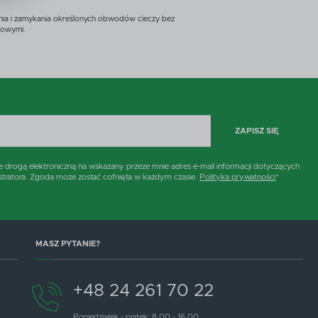
h
nia i zamykania określonych obwodów cieczy bez
zowymi.
i
ZAPISZ SIĘ
rogą elektroniczną na wskazany przeze mnie adres e-mail informacji dotyczących
stratora. Zgoda może zostać cofnięta w każdym czasie.
Polityka prywatności
*
MASZ PYTANIE?
+48 24 261 70 22
Poniedziałek - piątek: 8.00 - 16.00