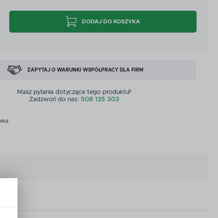
CYJNE
PRZEPŁYWOMIERZE I CZUJNIKI
DODAJ DO KOSZYKA
CYJNE
PRZEPŁYWOMIERZE I CZUJNIKI
MASZYNY DOSTĘPNE OD RĘKI
ZOBACZ WSZYSTKICH
MASZYNY DOSTĘPNE OD RĘKI
ZAPYTAJ O WARUNKI WSPÓŁPRACY DLA FIRM
Masz pytania dotyczące tego produktu?
Zadzwoń do nas:
508 135 303
wka