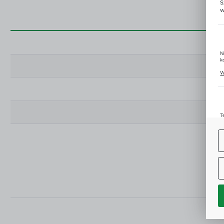
S
w
N
k
P
W
u
z
T
u
D
W
s
f
A
C
W
i
n
Z
p