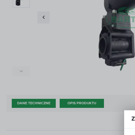
ŚRODKI DO CZYSZCZENIA I KONSERWACJI
ZŁĄ
ŚRODKI DO CZYSZCZENIA I KONSERWACJI
ZŁĄ
DOD
AKCESORIA ZAWORÓW KULOWYCH
OPR
DOD
AKCESORIA ZAWORÓW KULOWYCH
OPR
CZĘŚCI WG PRODUCENTA
OUT
CZĘŚCI WG PRODUCENTA
OUT
DANE TECHNICZNE
OPIS PRODUKTU
Z