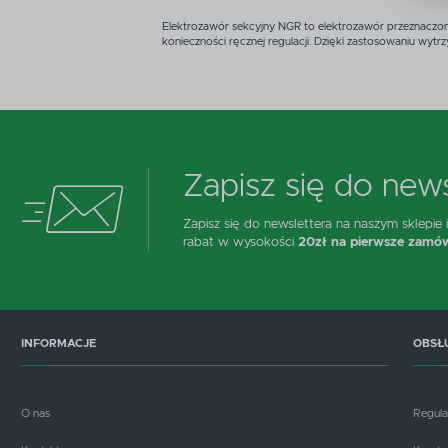
D
Elektrozawór sekcyjny NGR to elektrozawór przeznaczon
n
konieczności ręcznej regulacji. Dzięki zastosowaniu wy
P
W
T
p
o
t
Zapisz się do news
Zapisz się do newslettera na naszym sklepie
rabat w wysokości
20zł na pierwsze zamów
INFORMACJE
OBSŁ
O nas
Regul