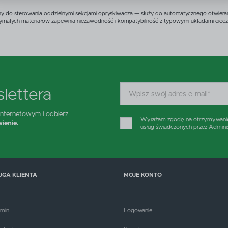
zięki reklamowym plikom cookies prezentujemy Ci najciekawsze informacje i aktualności na stronac
y do sterowania oddzielnymi sekcjami opryskiwacza — służy do automatycznego otwiera
aszych partnerów.
trzymałych materiałów zapewnia niezawodność i kompatybilność z typowymi układami ciec
romocyjne pliki cookies służą do prezentowania Ci naszych komunikatów na podstawie analizy
ięcej
woich upodobań oraz Twoich zwyczajów dotyczących przeglądanej witryny internetowej. Treści
romocyjne mogą pojawić się na stronach podmiotów trzecich lub firm będących naszymi partneram
raz innych dostawców usług. Firmy te działają w charakterze pośredników prezentujących nasze
reści w postaci wiadomości, ofert, komunikatów mediów społecznościowych.
lettera
 internetowym i odbierz
Wyrażam zgodę na otrzymywanie d
ienie.
usług świadczonych przez Admini
UGA KLIENTA
MOJE KONTO
amin
Logowanie