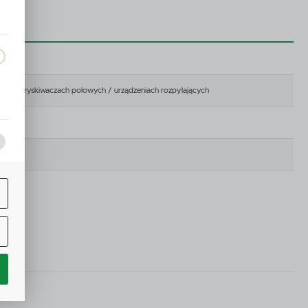
zy w opryskiwaczach polowych / urządzeniach rozpylających
a,
j
ą
w.
ne