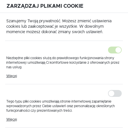
ZARZĄDZAJ PLIKAMI COOKIE
USTAWIENIA REGIONALNE
International shipping available
|
Translate to English
Szanujemy Twoją prywatność. Możesz zmienić ustawienia
Lokalizacja
cookies lub zaakceptować je wszystkie. W dowolnym
momencie możesz dokonać zmiany swoich ustawień.
Polska
Język
polski
Niezbędne pliki cookies służą do prawidłowego funkcjonowania strony
internetowej i umożliwiają Ci komfortowe korzystanie z oferowanych przez
Waluta
nas usług.
rona główna
Produkty
Element kolektora ssącego 3/3
Pliki cookies odpowiadają na podejmowane przez Ciebie działania w celu
Polski złoty (PLN)
Więcej
Element kolektora
m.in. dostosowania Twoich ustawień preferencji prywatności, logowania czy
wypełniania formularzy. Dzięki plikom cookies strona, z której korzystasz,
może działać bez zakłóceń.
ssącego 3/3
ZAPISZ
Tego typu pliki cookies umożliwiają stronie internetowej zapamiętanie
wprowadzonych przez Ciebie ustawień oraz personalizację określonych
funkcjonalności czy prezentowanych treści.
Dzięki tym plikom cookies możemy zapewnić Ci większy komfort
Więcej
korzystania z funkcjonalności naszej strony poprzez dopasowanie jej do
Twoich indywidualnych preferencji. Wyrażenie zgody na funkcjonalne i