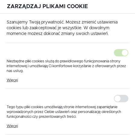
ZARZĄDZAJ PLIKAMI COOKIE
USTAWIENIA REGIONALNE
International shipping available
|
Translate to English
Szanujemy Twoją prywatność. Możesz zmienić ustawienia
Lokalizacja
cookies lub zaakceptować je wszystkie. W dowolnym
momencie możesz dokonać zmiany swoich ustawień.
Polska
Język
polski
Niezbędne pliki cookies służą do prawidłowego funkcjonowania strony
internetowej i umożliwiają Ci komfortowe korzystanie z oferowanych przez
Waluta
nas usług.
rona główna
Produkty
Głowica 4 pozycyjna D1" 10mm
Pliki cookies odpowiadają na podejmowane przez Ciebie działania w celu
Polski złoty (PLN)
Więcej
Głowica 4 pozycyjna
m.in. dostosowania Twoich ustawień preferencji prywatności, logowania czy
wypełniania formularzy. Dzięki plikom cookies strona, z której korzystasz,
może działać bez zakłóceń.
D1" 10mm
ZAPISZ
Tego typu pliki cookies umożliwiają stronie internetowej zapamiętanie
wprowadzonych przez Ciebie ustawień oraz personalizację określonych
funkcjonalności czy prezentowanych treści.
Dzięki tym plikom cookies możemy zapewnić Ci większy komfort
Więcej
korzystania z funkcjonalności naszej strony poprzez dopasowanie jej do
Twoich indywidualnych preferencji. Wyrażenie zgody na funkcjonalne i