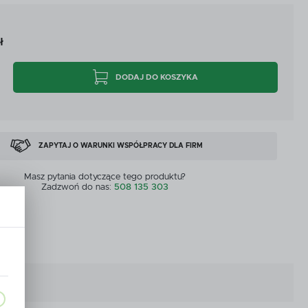
CYJNE
PRZEPŁYWOMIERZE I CZUJNIKI
ł
CYJNE
PRZEPŁYWOMIERZE I CZUJNIKI
MASZYNY DOSTĘPNE OD RĘKI
DODAJ DO KOSZYKA
ZOBACZ WSZYSTKICH
MASZYNY DOSTĘPNE OD RĘKI
ZAPYTAJ O WARUNKI WSPÓŁPRACY DLA FIRM
Masz pytania dotyczące tego produktu?
Zadzwoń do nas:
508 135 303
wka