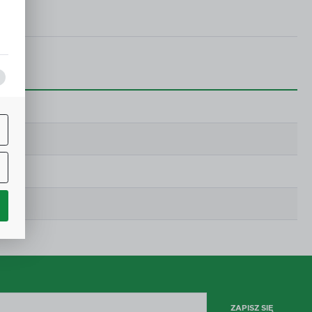
a,
j
ą
w.
ne
h
i
ZAPISZ SIĘ