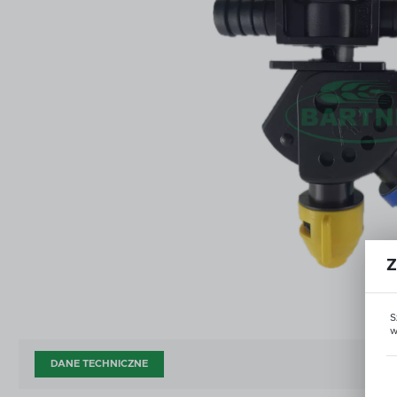
ŚRODKI DO CZYSZCZENIA I KONSERWACJI
ZŁĄ
ŚRODKI DO CZYSZCZENIA I KONSERWACJI
ZŁĄ
DOD
AKCESORIA ZAWORÓW KULOWYCH
OPR
DOD
AKCESORIA ZAWORÓW KULOWYCH
OPR
CZĘŚCI WG PRODUCENTA
OUT
CZĘŚCI WG PRODUCENTA
OUT
Z
S
w
DANE TECHNICZNE