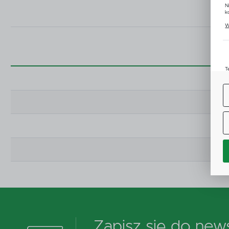
N
k
P
W
u
z
T
u
D
W
s
f
A
C
W
i
n
Z
p
D
n
P
W
T
p
Zapisz się do news
o