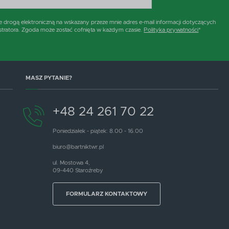
rogą elektroniczną na wskazany przeze mnie adres e-mail informacji dotyczących
stratora. Zgoda może zostać cofnięta w każdym czasie.
Polityka prywatności
*
MASZ PYTANIE?
+48 24 261 70 22
Poniedziałek - piątek: 8.00 - 16.00
biuro@bartniktwr.pl
ul. Mostowa 4,
09-440 Staroźreby
FORMULARZ KONTAKTOWY