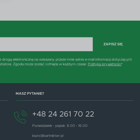
i
ZAPISZ SIĘ
rogą elektroniczną na wskazany przeze mnie adres e-mail informacji dotyczących
stratora. Zgoda może zostać cofnięta w każdym czasie.
Polityka prywatności
*
MASZ PYTANIE?
+48 24 261 70 22
Poniedziałek - piątek: 8.00 - 16.00
biuro@bartniktwr.pl