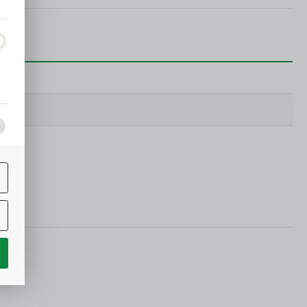
a,
j
ą
w.
ne
h