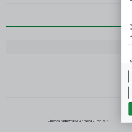
N
k
P
W
u
z
T
u
D
W
s
f
A
C
W
i
n
Z
p
Głowica sadownicza 3 drożna G1/4\" fi 15
D