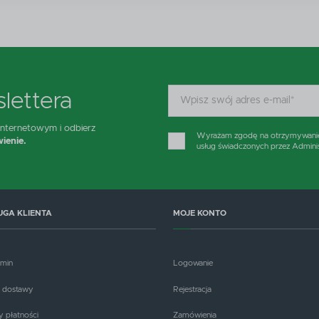
aszych partnerów.
romocyjne pliki cookies służą do prezentowania Ci naszych komunikatów na podstawie analizy
ięcej
woich upodobań oraz Twoich zwyczajów dotyczących przeglądanej witryny internetowej. Treści
romocyjne mogą pojawić się na stronach podmiotów trzecich lub firm będących naszymi partneram
raz innych dostawców usług. Firmy te działają w charakterze pośredników prezentujących nasze
reści w postaci wiadomości, ofert, komunikatów mediów społecznościowych.
lettera
 internetowym i odbierz
Wyrażam zgodę na otrzymywanie d
ienie.
usług świadczonych przez Admini
UGA KLIENTA
MOJE KONTO
amin
Logowanie
 dostawy
Rejestracja
 płatności
Zamówienia