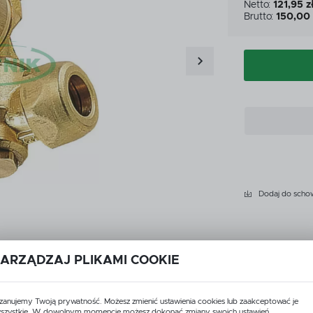
Netto:
121,95 z
CZKI
MIARKI I KUBKI KALIBRA
Brutto:
150,00 
CZKI
MIARKI I KUBKI KALIBRA
ATKOWE WYPOSAŻENIE
PRZEKŁADNIE
YSKIWACZA
ATKOWE WYPOSAŻENIE
PRZEKŁADNIE
YSKIWACZA
LET
ROZWADNIACZE
LET
ROZWADNIACZE
Dodaj do scho
ARZĄDZAJ PLIKAMI COOKIE
Dane techniczne
zanujemy Twoją prywatność. Możesz zmienić ustawienia cookies lub zaakceptować je
szystkie. W dowolnym momencie możesz dokonać zmiany swoich ustawień.