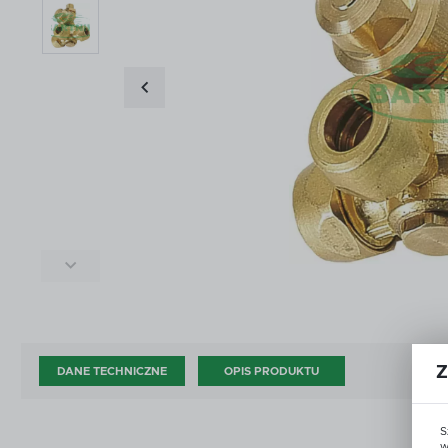
ŚRODKI DO CZYSZCZENIA I KONSERWACJI
ZŁĄ
ŚRODKI DO CZYSZCZENIA I KONSERWACJI
ZŁĄ
DOD
AKCESORIA ZAWORÓW KULOWYCH
OPR
DOD
AKCESORIA ZAWORÓW KULOWYCH
OPR
CZĘŚCI WG PRODUCENTA
OUT
CZĘŚCI WG PRODUCENTA
OUT
Z
DANE TECHNICZNE
OPIS PRODUKTU
S
w