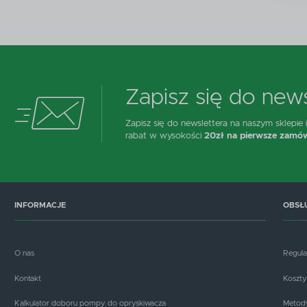
n
P
W
T
p
o
t
Zapisz się do news
Zapisz się do newslettera na naszym sklepie
rabat w wysokości
20zł na pierwsze zamów
INFORMACJE
OBSŁ
O nas
Regul
Kontakt
Koszty
Kalkulator doboru pompy do opryskiwacza
Metody