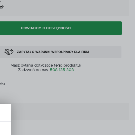
ł
CYJNE
PRZEPŁYWOMIERZE I CZUJNIKI
zł
CYJNE
PRZEPŁYWOMIERZE I CZUJNIKI
MASZYNY DOSTĘPNE OD RĘKI
POWIADOM O DOSTĘPNOŚCI
ZOBACZ WSZYSTKICH
MASZYNY DOSTĘPNE OD RĘKI
ZAPYTAJ O WARUNKI WSPÓŁPRACY DLA FIRM
Masz pytania dotyczące tego produktu?
Zadzwoń do nas:
508 135 303
wka