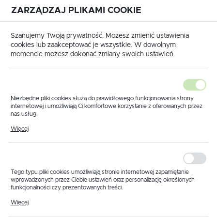
ZARZĄDZAJ PLIKAMI COOKIE
USTAWIENIA REGIONALNE
International shipping available
|
Translate to English
Szanujemy Twoją prywatność. Możesz zmienić ustawienia
Lokalizacja
cookies lub zaakceptować je wszystkie. W dowolnym
momencie możesz dokonać zmiany swoich ustawień.
Polska
Język
polski
Niezbędne pliki cookies służą do prawidłowego funkcjonowania strony
internetowej i umożliwiają Ci komfortowe korzystanie z oferowanych przez
Waluta
nas usług.
a główna
Produkty
Głowica sadownicza obrotowa 1/4"
Pliki cookies odpowiadają na podejmowane przez Ciebie działania w celu
Polski złoty (PLN)
Więcej
Głowica sadownicza
m.in. dostosowania Twoich ustawień preferencji prywatności, logowania czy
wypełniania formularzy. Dzięki plikom cookies strona, z której korzystasz,
może działać bez zakłóceń.
obrotowa 1/4"
ZAPISZ
Tego typu pliki cookies umożliwiają stronie internetowej zapamiętanie
wprowadzonych przez Ciebie ustawień oraz personalizację określonych
funkcjonalności czy prezentowanych treści.
Dzięki tym plikom cookies możemy zapewnić Ci większy komfort
Więcej
korzystania z funkcjonalności naszej strony poprzez dopasowanie jej do
Twoich indywidualnych preferencji. Wyrażenie zgody na funkcjonalne i