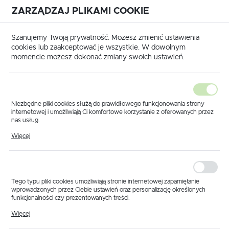
ZARZĄDZAJ PLIKAMI COOKIE
USTAWIENIA REGIONALNE
International shipping available
|
Translate to English
Szanujemy Twoją prywatność. Możesz zmienić ustawienia
Lokalizacja
cookies lub zaakceptować je wszystkie. W dowolnym
momencie możesz dokonać zmiany swoich ustawień.
Polska
Język
polski
Niezbędne pliki cookies służą do prawidłowego funkcjonowania strony
internetowej i umożliwiają Ci komfortowe korzystanie z oferowanych przez
Waluta
nas usług.
 główna
Produkty
Jednostka sterująca IBX100 sprayer
Pliki cookies odpowiadają na podejmowane przez Ciebie działania w celu
Polski złoty (PLN)
Więcej
Jednostka sterująca
m.in. dostosowania Twoich ustawień preferencji prywatności, logowania czy
wypełniania formularzy. Dzięki plikom cookies strona, z której korzystasz,
może działać bez zakłóceń.
IBX100 sprayer
ZAPISZ
Tego typu pliki cookies umożliwiają stronie internetowej zapamiętanie
wprowadzonych przez Ciebie ustawień oraz personalizację określonych
funkcjonalności czy prezentowanych treści.
Dzięki tym plikom cookies możemy zapewnić Ci większy komfort
Więcej
korzystania z funkcjonalności naszej strony poprzez dopasowanie jej do
Twoich indywidualnych preferencji. Wyrażenie zgody na funkcjonalne i