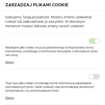
ZARZĄDZAJ PLIKAMI COOKIE
USTAWIENIA REGIONALNE
International shipping available
|
Translate to English
Szanujemy Twoją prywatność. Możesz zmienić ustawienia
Lokalizacja
cookies lub zaakceptować je wszystkie. W dowolnym
momencie możesz dokonać zmiany swoich ustawień.
Polska
Język
polski
Niezbędne pliki cookies służą do prawidłowego funkcjonowania strony
internetowej i umożliwiają Ci komfortowe korzystanie z oferowanych przez
Waluta
nas usług.
 główna
Produkty
Korpus ARAG pojedynczy końcowy
Pliki cookies odpowiadają na podejmowane przez Ciebie działania w celu
Polski złoty (PLN)
Więcej
Korpus ARAG
m.in. dostosowania Twoich ustawień preferencji prywatności, logowania czy
wypełniania formularzy. Dzięki plikom cookies strona, z której korzystasz,
może działać bez zakłóceń.
pojedynczy końcowy
ZAPISZ
Tego typu pliki cookies umożliwiają stronie internetowej zapamiętanie
wprowadzonych przez Ciebie ustawień oraz personalizację określonych
funkcjonalności czy prezentowanych treści.
Dzięki tym plikom cookies możemy zapewnić Ci większy komfort
Więcej
korzystania z funkcjonalności naszej strony poprzez dopasowanie jej do
Twoich indywidualnych preferencji. Wyrażenie zgody na funkcjonalne i