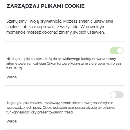
ZARZĄDZAJ PLIKAMI COOKIE
USTAWIENIA REGIONALNE
International shipping available
|
Translate to English
Szanujemy Twoją prywatność. Możesz zmienić ustawienia
Lokalizacja
cookies lub zaakceptować je wszystkie. W dowolnym
momencie możesz dokonać zmiany swoich ustawień.
Polska
Język
polski
Niezbędne pliki cookies służą do prawidłowego funkcjonowania strony
internetowej i umożliwiają Ci komfortowe korzystanie z oferowanych przez
Waluta
nas usług.
główna
Produkty
Korpus głowicy 4 pozycyjnej PILMET
Pliki cookies odpowiadają na podejmowane przez Ciebie działania w celu
Polski złoty (PLN)
Więcej
Korpus głowicy 4
m.in. dostosowania Twoich ustawień preferencji prywatności, logowania czy
wypełniania formularzy. Dzięki plikom cookies strona, z której korzystasz,
może działać bez zakłóceń.
pozycyjnej PILMET
ZAPISZ
Tego typu pliki cookies umożliwiają stronie internetowej zapamiętanie
wprowadzonych przez Ciebie ustawień oraz personalizację określonych
funkcjonalności czy prezentowanych treści.
Dzięki tym plikom cookies możemy zapewnić Ci większy komfort
Więcej
korzystania z funkcjonalności naszej strony poprzez dopasowanie jej do
Twoich indywidualnych preferencji. Wyrażenie zgody na funkcjonalne i