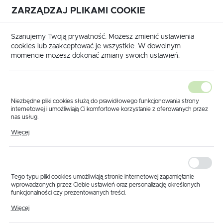
ZARZĄDZAJ PLIKAMI COOKIE
USTAWIENIA REGIONALNE
International shipping available
|
Translate to English
Szanujemy Twoją prywatność. Możesz zmienić ustawienia
Lokalizacja
cookies lub zaakceptować je wszystkie. W dowolnym
momencie możesz dokonać zmiany swoich ustawień.
Polska
Język
polski
Niezbędne pliki cookies służą do prawidłowego funkcjonowania strony
internetowej i umożliwiają Ci komfortowe korzystanie z oferowanych przez
Waluta
nas usług.
Strona główna
Produkty
Krązek wirowy 15 mm 0.8
Pliki cookies odpowiadają na podejmowane przez Ciebie działania w celu
Polski złoty (PLN)
Więcej
Krązek wirowy 15 mm
m.in. dostosowania Twoich ustawień preferencji prywatności, logowania czy
wypełniania formularzy. Dzięki plikom cookies strona, z której korzystasz,
może działać bez zakłóceń.
0.8
ZAPISZ
Tego typu pliki cookies umożliwiają stronie internetowej zapamiętanie
wprowadzonych przez Ciebie ustawień oraz personalizację określonych
funkcjonalności czy prezentowanych treści.
Dzięki tym plikom cookies możemy zapewnić Ci większy komfort
Więcej
korzystania z funkcjonalności naszej strony poprzez dopasowanie jej do
Twoich indywidualnych preferencji. Wyrażenie zgody na funkcjonalne i