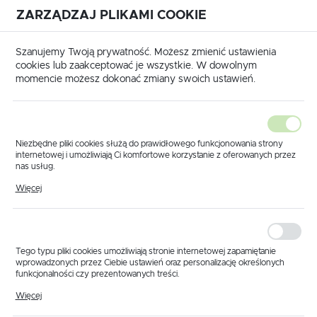
ZARZĄDZAJ PLIKAMI COOKIE
USTAWIENIA REGIONALNE
International shipping available
|
Translate to English
Szanujemy Twoją prywatność. Możesz zmienić ustawienia
Lokalizacja
cookies lub zaakceptować je wszystkie. W dowolnym
momencie możesz dokonać zmiany swoich ustawień.
Polska
Język
polski
Niezbędne pliki cookies służą do prawidłowego funkcjonowania strony
internetowej i umożliwiają Ci komfortowe korzystanie z oferowanych przez
Waluta
nas usług.
na
Produkty
Króciec do ssaka pływającego D40 ARAG
Pliki cookies odpowiadają na podejmowane przez Ciebie działania w celu
Polski złoty (PLN)
Więcej
Króciec do ssaka
m.in. dostosowania Twoich ustawień preferencji prywatności, logowania czy
wypełniania formularzy. Dzięki plikom cookies strona, z której korzystasz,
może działać bez zakłóceń.
pływającego D40
ZAPISZ
ARAG
Tego typu pliki cookies umożliwiają stronie internetowej zapamiętanie
wprowadzonych przez Ciebie ustawień oraz personalizację określonych
funkcjonalności czy prezentowanych treści.
Dzięki tym plikom cookies możemy zapewnić Ci większy komfort
Więcej
korzystania z funkcjonalności naszej strony poprzez dopasowanie jej do
Twoich indywidualnych preferencji. Wyrażenie zgody na funkcjonalne i